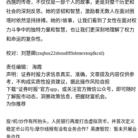
西施的传奇，不仅仅是一部个人的故事，更是对整个历史和
社会的深刻反思。她的坚韧和智慧，激励着无数人在面对困
境时依然坚持拼搏。她的?故事，让我们看到了女性在面对权
力斗争中的独特力量和智慧，也让我们更深刻地理解了权力
和命运的复杂性。
校对：刘慧卿(zsqbus22sboudfffisbmextoqdkcnl)
责任编辑： 海霞
声明：证券时报力求信息真实、准确，文章提及内容仅供参
考，不构成实质性投资建议，据此操作风险自担
下载"证券时报"官方app，或关注官方微信公众号，即可随时
了解股市动态，洞察政策信息，把握财富机会。
为你推荐
投?机!炒作有所抬头，人民银行再度打击虚拟货币，并首次定义
稳定币
公司与:摩尔线程有没有业务合作？英唐智控：暂未开展业
务合作