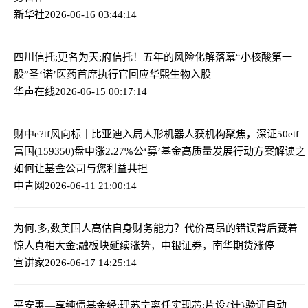
新华社
2026-06-16 03:44:14
四川信托;更名为天;府信托！五年的风险化解落幕
“小核酸第一
股”圣‘诺’医药首席执行官回应华熙生物入股
华声在线
2026-06-15 00:17:14
财中e?tf风向标｜比亚迪入局人形机器人获机构聚焦，深证50etf
富国(159350)盘中涨2.27%
公‘募’基金高质量发展行动方案解读之
如何让基金公司与您利益共担
中青网
2026-06-11 21:00:14
为何.多,数美国人高估自身财务能力？代价高昂的错误背后藏着
惊人真相
大金;融板块延续涨势，中银证券，南华期货涨停
宣讲家
2026-06-17 14:25:14
平安惠—享纯债基金经;理苏宁离任
实现芯:片设{计}验证自动