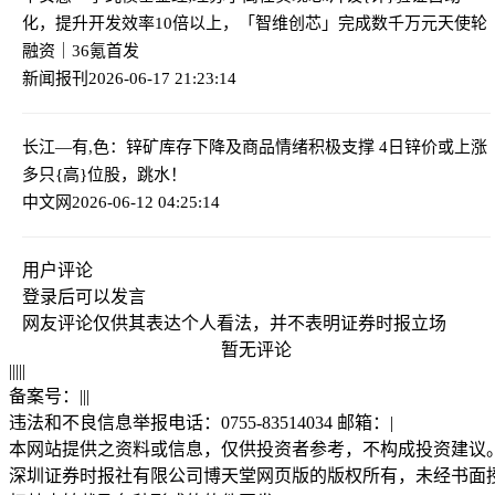
化，提升开发效率10倍以上，「智维创芯」完成数千万元天使轮
融资｜36氪首发
新闻报刊
2026-06-17 21:23:14
长江—有,色：锌矿库存下降及商品情绪积极支撑 4日锌价或上涨
多只{高}位股，跳水！
中文网
2026-06-12 04:25:14
用户评论
登录
后可以发言
网友评论仅供其表达个人看法，并不表明证券时报立场
暂无评论
|
|
|
|
|
备案号：
|
|
|
违法和不良信息举报电话：0755-83514034 邮箱：
|
本网站提供之资料或信息，仅供投资者参考，不构成投资建议
深圳证券时报社有限公司博天堂网页版的版权所有，未经书面