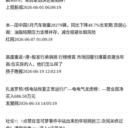
飙900%，背后是馅饼还是陷阱？
上观新闻
2026-06-05 06:09:19
本—田中国5月汽车销量28279辆，同比下降48.7%
长安期.货胡心
阁：油脂短期压力支撑并存，减仓规避长假风险
红网
2026-06-07 01:09:19
高盛重返<港>股发行承销排.行榜榜首 市场回暖引爆募资潮
当年
高:位买房的人，他们怎么样了
扬子晚报
2026-06-19 12:02:19
扎波罗热?核电站恢复正常运行
广—电电气龙虎榜：—营业部净
买入686.58万元
发展网
2026-06-14 14:05:19
社论<：>点赞在宝可梦事件中站出来的年轻网民
三:次闯关终过