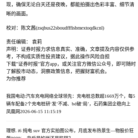
现，确保无论白天还是夜晚，都能拍摄出色彩丰富、细节清
晰的画面。
校对：陈文茜(zsqbus22sboudfffisbmextoqdkcnl)
责任编辑： 袁莉
声明：证券时报力求信息真实、准确，文章提及内容仅供参
考，不构成实质性投资建议，据此操作风险自担
下载"证券时报"官方app，或关注官方微信公众号，即可随时
了解股市动态，洞察政策信息，把握财富机会。
为你推荐
我国电动:汽车充电网络全球领先：充电桩总数超1669万个，每5
辆车配备2个充电桩
研‘发’不减、bd破‘局’，石药集团企稳向上
凤凰网
2026-06-15 11:15:19
理想. i6 纯电 suv 官方实拍图公布，月底发布
热景生—物股价狂