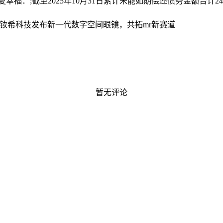
夏幸福：;截至2025年10月31日累计未能如期偿还债务金额合计245
力钕希科技发布新一代数字空间眼镜，共拓mr新赛道
暂无评论