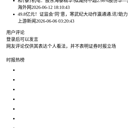
和{泰}机电：股东海泰精华!拟减持不超2.98%股份
华—
海外网
2026-06-12 18:10:43
49.8亿元！证监会‘同’意，寒武纪大动作
瀛通通.讯?助
上游新闻
2026-06-06 03:20:43
用户评论
登录
后可以发言
网友评论仅供其表达个人看法，并不表明证券时报立场
时报
热榜