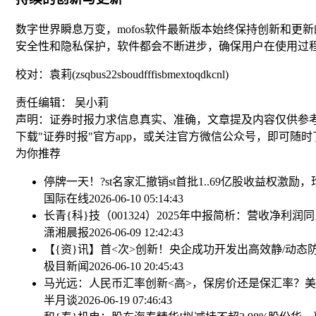
数字世界瞬息万变，mofos软件最新版本始终保持创新和
安全性和隐私保护，软件都会不断进步，确保用户在使用过
校对：袁莉(zsqbus22sboudfffisbmextoqdkcnl)
责任编辑： 吴小莉
声明：证券时报力求信息真实、准确，文章提及内容仅供参
下载"证券时报"官方app，或关注官方微信公众号，即可随
为你推荐
停牌一天！?st名家汇撤销st
首批1..69亿股收益权激励
国际在线
2026-06-10 05:14:43
长青{科}技（001324）2025年中报简析：营收净
潇湘晨报
2026-06-09 12:42:43
【{资}讯】首<次>创新！央企成功开发出高效静/动态
极目新闻
2026-06-10 20:45:43
马光远：人民币汇率创新<高>，保房价还是保汇率？
美
半月谈
2026-06-19 07:46:43