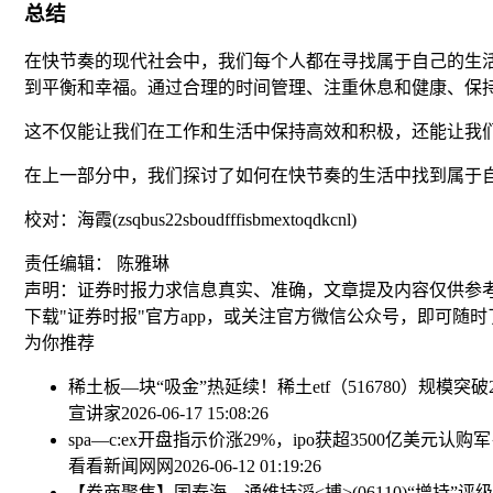
总结
在快节奏的现代社会中，我们每个人都在寻找属于自己的生活
到平衡和幸福。通过合理的时间管理、注重休息和健康、保
这不仅能让我们在工作和生活中保持高效和积极，还能让我
在上一部分中，我们探讨了如何在快节奏的生活中找到属于
校对：海霞(zsqbus22sboudfffisbmextoqdkcnl)
责任编辑： 陈雅琳
声明：证券时报力求信息真实、准确，文章提及内容仅供参
下载"证券时报"官方app，或关注官方微信公众号，即可随
为你推荐
稀土板—块“吸金”热延续！稀土etf（516780）规模突
宣讲家
2026-06-17 15:08:26
spa—c:ex开盘指示价涨29%，ipo获超3500亿美元认购
军
看看新闻网网
2026-06-12 01:19:26
【券商聚焦】国泰海—通维持滔<搏>(06110)“增持