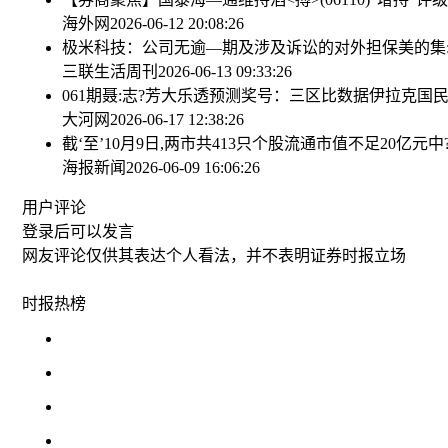
海外网
2026-06-12 20:08:26
极米科技：公司无逾—期及涉及诉讼的对外担保
美的集:
三联生活周刊
2026-06-13 09:33:26
061期聂:志?芳大乐透预测奖号：三区比数据
伊拉克国民
大河网
2026-06-17 12:38:26
截‘至’10月9日,两市共413只个股流通市值不足20亿元
中
海报新闻
2026-06-09 16:06:26
用户评论
登录
后可以发言
网友评论仅供其表达个人看法，并不表明证券时报立场
时报
热榜