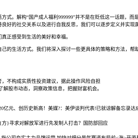
方式。解构“国产成人福利999999”并不是在贬低这一话题，
持良好的社交关系以及进行自我反思，我们可以逐步定义并实现
们真正感受到生活的美好和幸福。
自己的生活方式。我们将深入探讨一些更具体的策略和方法，帮
考，不构成实质性投资建议，据此操作风险自担
时了解股市动态，洞察政策信息，把握财富机会。
破20亿元、创历史新高！
美媒?：美伊谈判代表!已就谅解备忘录
{方}寻求对解放军进行先发制人打击？国防部回应
”评级 指公司夯实主力品牌运营 加快对细分景气赛道布局
前<海>开