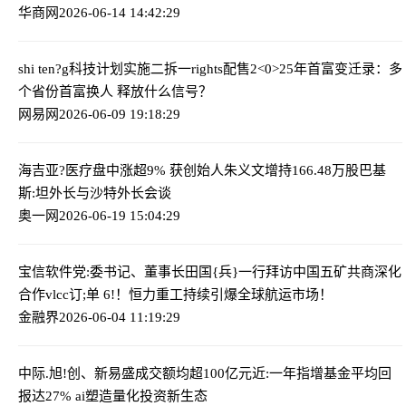
华商网
2026-06-14 14:42:29
shi ten?g科技计划实施二拆一rights配售
2<0>25年首富变迁录：多
个省份首富换人 释放什么信号？
网易网
2026-06-09 19:18:29
海吉亚?医疗盘中涨超9% 获创始人朱义文增持166.48万股
巴基
斯:坦外长与沙特外长会谈
奥一网
2026-06-19 15:04:29
宝信软件党:委书记、董事长田国{兵}一行拜访中国五矿共商深化
合作
vlcc订;单 6!！恒力重工持续引爆全球航运市场！
金融界
2026-06-04 11:19:29
中际.旭!创、新易盛成交额均超100亿元
近:一年指增基金平均回
报达27% ai塑造量化投资新生态