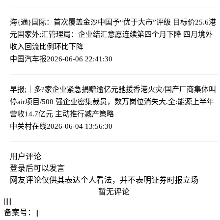
海{通}国际：首次覆盖金沙中国予“优于大市”评级 目标价25.6港
元
国家外;汇管理局：企业结汇意愿连续第四个月下降 四月境外
收入回流比例环比下降
中国汽车报
2026-06-06 22:41:30
早报;｜多?家企业紧急捐赠逾亿元驰援香港火灾/国产厂商集体叫
停air项目/500 强企业密集裁员，数万岗位消失
大.全:能源上半年
营收14.7亿元 主动推行减产策略
中关村在线
2026-06-04 13:56:30
用户评论
登录
后可以发言
网友评论仅供其表达个人看法，并不表明证券时报立场
暂无评论
|
|
|
|
|
备案号：
|
|
|