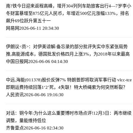
南?铁今日迎来返程高峰，增开304列列车助旅客出行
4—7岁李小
冬财富暴增至875亿元人民币，年增近500亿元涨幅133%，排名
飙升69位跃升第五十一
网易网
2026-06-11 20:34:30
伊朗议<员>：对伊美谅解:备忘录的部分批评失实
中东紧张局势
推,高能源成本，德国批发价格四月上涨3%，为2018年以来最高
中国日报网
2026-06-06 04:14:30
中远,海能(0113?8)股价反弹7% 特朗普即将取消军事行动 vlcc-tce
即期运费持续回落
1‘2’死，4失联！特大桥绳索为何突然断裂？
人民资讯
2026-06-06 19:16:30
对话：铜今年:为什么这么重要
博时市场点评!12月3日：两市继续
调整，量能维持低位
齐鲁壹点
2026-06-16 02:34:30