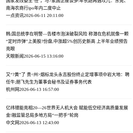
国家发改委主‘任’，与7家国企座谈
多:年长跑再遇坎儿：东莞、
南海农商行ipo年内二度中止
一点资讯
2026-06-11 20:11:00
韩;国总统李在明警—告楼市泡沫破裂风险 称潜在危机就像一颗
“定时炸弹”
上美股?份盘,中涨超5%创历史新高 上半年业绩预告
亮眼
天眼新闻
2026-06-15 13:16:00
又“?黄”了 贵<州>烟标龙头永吉股份终止定增事项
中岩大地：聘
任牛;朋飞先生为董事会秘书及证券事务代表
杭州网
2026-06-13 16:57:00
亿纬锂能亮相20—26世界无人机大会 赋能低空经济高质量发展
金!融监管总局多地方局“一把手”轮岗
中文网
2026-06-13 12:43:00