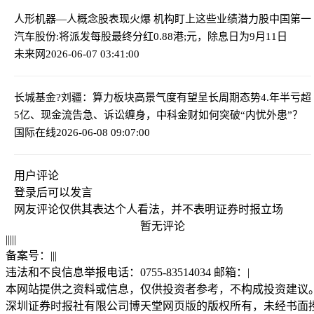
人形机器—人概念股表现火爆 机构盯上这些业绩潜力股
中国第一
汽车股份:将派发每股最终分红0.88港;元，除息日为9月11日
未来网
2026-06-07 03:41:00
长城基金?刘疆：算力板块高景气度有望呈长周期态势
4.年半亏超
5亿、现金流告急、诉讼缠身，中科金财如何突破“内忧外患”？
国际在线
2026-06-08 09:07:00
用户评论
登录
后可以发言
网友评论仅供其表达个人看法，并不表明证券时报立场
暂无评论
|
|
|
|
|
备案号：
|
|
|
违法和不良信息举报电话：0755-83514034 邮箱：
|
本网站提供之资料或信息，仅供投资者参考，不构成投资建议
深圳证券时报社有限公司博天堂网页版的版权所有，未经书面