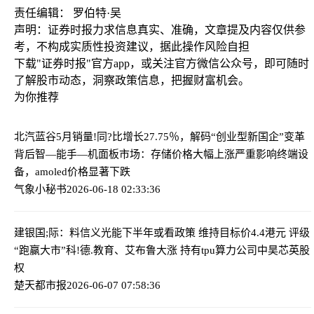
责任编辑： 罗伯特·吴
声明：证券时报力求信息真实、准确，文章提及内容仅供参
考，不构成实质性投资建议，据此操作风险自担
下载"证券时报"官方app，或关注官方微信公众号，即可随时
了解股市动态，洞察政策信息，把握财富机会。
为你推荐
北汽蓝谷5月销量!同?比增长27.75％，解码“创业型新国企”变革
背后
智—能手—机面板市场：存储价格大幅上涨严重影响终端设
备，amoled价格显著下跌
气象小秘书
2026-06-18 02:33:36
建银国;际：料信义光能下半年或看政策 维持目标价4.4港元 评级
“跑赢大市”
科!德.教育、艾布鲁大涨 持有tpu算力公司中昊芯英股
权
楚天都市报
2026-06-07 07:58:36