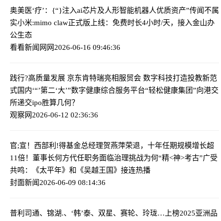
奥美医‘疗’：{“}注入ai芯片及人形智能机器人优质资产”传闻不属
实
小米:mimo claw正式版上线：免费时长4小时/天，接入金山办
公生态
看看新闻网网
2026-06-16 09:46:36
践行?高质量发展 京东肯特瑞亮相服贸会 数字科技打造投教新范
式
国内‘“’第二‘大’”数字健康综合服务平台“轻松健康集团”向港交
所递交ipo胜算几何？
观察网
2026-06-12 02:36:36
官;宣！西部利!得基金总经理贺燕萍荣退，十年任期规模增长超
11倍！董事长何方代任职务面临治理挑战
为何“精<神>考古”广受
共鸣：《太平年》和《吴越王国》接连热播
封面新闻
2026-06-09 08:14:36
普利司通、锦湖.、‘韩’泰、双星、赛轮、玲珑…上榜2025亚洲品