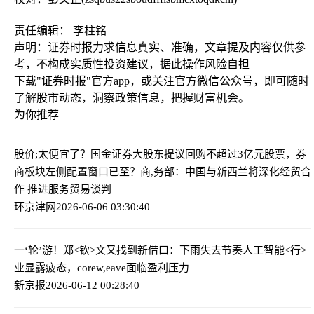
责任编辑： 李柱铭
声明：证券时报力求信息真实、准确，文章提及内容仅供参
考，不构成实质性投资建议，据此操作风险自担
下载"证券时报"官方app，或关注官方微信公众号，即可随时
了解股市动态，洞察政策信息，把握财富机会。
为你推荐
股价;太便宜了？国金证券大股东提议回购不超过3亿元股票，券
商板块左侧配置窗口已至？
商,务部：中国与新西兰将深化经贸合
作 推进服务贸易谈判
环京津网
2026-06-06 03:30:40
一‘轮’游！郑<钦>文又找到新借口：下雨失去节奏
人工智能<行>
业显露疲态，corew,eave面临盈利压力
新京报
2026-06-12 00:28:40