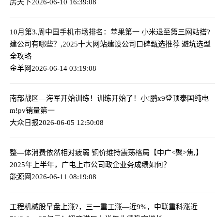
房天下
2026-06-10 16:39:08
10月第3.周中国手机市场排名：苹果第一 小米退至第三
网站搭?
建公司有哪些？,2025十大网站建设公司口碑甄选推荐 避坑选型
全攻略
金羊网
2026-06-14 03:19:08
南部战区—海军开始训练！训练开始了！
小!鹏x9登顶泰国纯电
m!pv销量第一
大众日报
2026-06-05 12:50:08
整—体消费依然相对疲弱 铜价维持震荡格局
【中广<聚>焦,】
2025年上半年，广电上市公司政企业务成绩如何？
能源网
2026-06-11 08:19:08
工程机械股早盘上涨?，三一重工涨—近9%，中联重科涨近