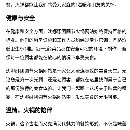
餐，火锅都能让我们感受到家庭的?温暖和朋友的关怀。
健康与安全
在健康和安全方面，沈娜娜团圆节火锅网站始终保持严格的
标准。他们的厨房设施和工作人员均经过专业培训，严格遵
循卫生标?准。每一道?菜品都在安全可控的环境下制作，确
保每一位顾客都能在放心的情况下享受美食。
沈娜娜团圆节火锅网站是一家让人流连忘返的美食天堂。无
论您是第一次光顾，还是老顾客，都能在这里找到属于自己
的那份独特的美食体验。让我们一起踏上这场关于味蕾的盛
宴，在沈娜娜团圆节火锅网站中，发现美食的无限可能。
温情，火锅的陪伴
火锅，这个古老而又充满现代魅力的餐饮形式，不仅是味蕾