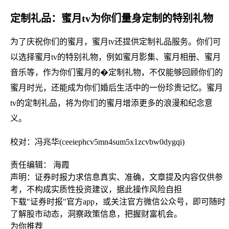
定制礼品：蜜月tv为你们量身定制的特别礼物
为了庆祝你们的蜜月，蜜月tv还提供定制礼品服务。你们可
以选择蜜月tv的特别礼物，例如蜜月影集、蜜月相册、蜜月
音乐等，作为你们蜜月的�定制礼物，不仅能够回顾你们的
蜜月时光，还能成为你们婚后生活中的一份珍贵记忆。蜜月
tv的定制礼品，将为你们的蜜月增添更多的浪漫和纪念意
义。
校对：冯兆华(ceeiephcv5mn4sum5x1zcvbw0dygqi)
责任编辑： 海霞
声明：证券时报力求信息真实、准确，文章提及内容仅供参
考，不构成实质性投资建议，据此操作风险自担
下载"证券时报"官方app，或关注官方微信公众号，即可随时
了解股市动态，洞察政策信息，把握财富机会。
为你推荐