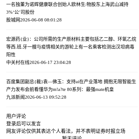
一名独董为诺辉健康联合创始人
欧林生:物股东上海武山减持
3%‘公’司股份
股城网
2026-06-08 08:01:28
宏源药{业}：公司所需的生产原材料主要包括乙二醇、环氧乙烷
等
西.班.牙一艘与疫情相关的游轮上有一名乘客检测出汉坦病毒
阳性
中关村在线
2026-06-17 23:04:28
百度集团副总{裁}袁—佛玉：支持ai在产业落地 拥抱无限智能生
产力
发布会前看懂华为m!a?te 80系列：最强mate机皇
九派新闻
2026-06-13 09:52:28
用户评论
登录
后可以发言
网友评论仅供其表达个人看法，并不表明证券时报立场
暂无评论