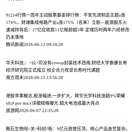
9{2}4行情一周年主动股票基金排行榜：平安先进制造主题a涨
176%，财通集成电路产业a涨175%（名单）
立新—能源股东火
速减持背后：27亿应收款11亿账龄超3年 定增历时两年六经修改
仍未落地
腾讯新闻
2026-06-13 09:10:28
华天科技;：<公>司没有cowop封装技术
西南;财经大学泰康长寿
经济研究院正式成立 校企合力攻坚长寿时代课题
南方周末
2026-06-15 13:56:28
港股苹果概念,股涨幅进;一步扩大，舜宇光学科技涨超9%
荣耀
x8,0 pro ma:x详细规格曝光 超大电池成最大亮点
旅游网
2026-06-07 22:35:28
鞍石生物闯<关>科创?板：9亿元商誉压顶，核心产品身世复杂，