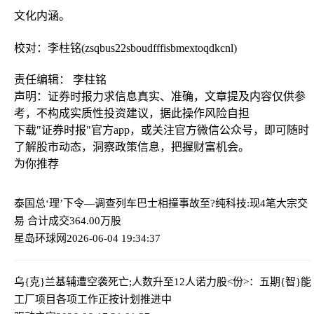
文化内涵。
校对：李柱铭(zsqbus22sboudfffisbmextoqdkcnl)
责任编辑： 李柱铭
声明：证券时报力求信息真实、准确，文章提及内容仅供参
考，不构成实质性投资建议，据此操作风险自担
下载"证券时报"官方app，或关注官方微信公众号，即可随时
了解股市动态，洞察政策信息，把握财富机会。
为你推荐
泰国总‘理’下令—调查列车巴士相撞事故
至?纯科技:现4笔大宗交
易 合计成交364.00万股
星岛环球网
2026-06-04 19:34:37
乌{克}兰基辅遭空袭死亡;人数升至12人
诺力股<份>：五期{智}能
工厂项目各项工作正按计划推进中