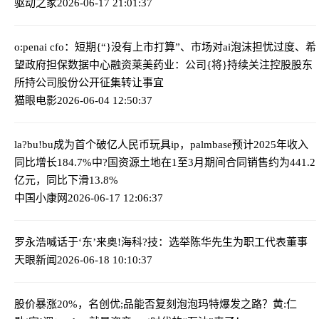
驱动之家
2026-06-17 21:01:37
o:penai cfo：短期{“}没有上市打算”、市场对ai泡沫担忧过度、希
望政府担保数据中心融资
莱美药业：公司{将}持续关注控股股东
所持公司股份公开征集转让事宜
猫眼电影
2026-06-04 12:50:37
la?bu!bu成为首个破亿人民币玩具ip，palmbase预计2025年收入
同比增长184.7%
中?国资源土地在1至3月期间合同销售约为441.2
亿元，同比下滑13.8%
中国小康网
2026-06-17 12:06:37
罗永浩喊话于‘东’来
奥!海科?技：选举陈华先生为职工代表董事
天眼新闻
2026-06-18 10:10:37
股价暴涨20%，名创优;品能否复刻泡泡玛特爆发之路？
黄:仁