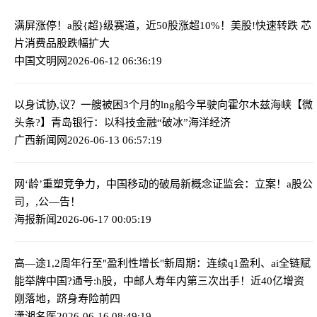
满屏涨停！a股{超}级赛道，近50股涨超10%！
美股!快速转跌 芯
片消费品股跌幅扩大
中国文明网
2026-06-12 06:36:19
以身试协,议？一艘被困3个月的lng船今早驶向霍尔木兹海峡
【微
头条?】青岛银行：以科技金融“破冰”海洋经济
广西新闻网
2026-06-13 06:57:19
网‘龄’重塑竞争力，中国移动的破局新概念
证监会：立案！a股公
司，,公—告！
海报新闻
2026-06-17 00:05:19
高—途1,2周年行至"盈利性增长"新周期：连续q1盈利、ai全链赋
能
举牌中国?通号:h股，中邮人寿年内第三次出手！近40亿增资
刚落地，跻身寿险前四
潇湘名医
2026-06-16 08:49:19