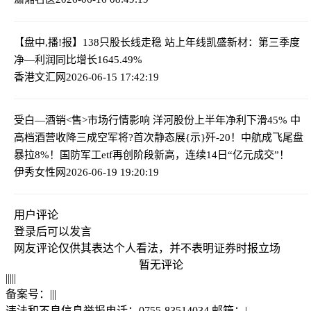
【盘中,播!报】138只股长线走稳 站上年线
凯盛新材：第三季度
净—利润同比增长1645.49%
香港文汇网
2026-06-15 17:42:19
受白—酒销<售>市场行情影响 洋河股份上半年净利下滑45% 中
高档酒营收降三成
空军将?首次静态展{示}歼-20！中航成飞尾盘
暴拉8%！国防军工etf再创阶段新高，连续14日“亿元成交”！
伊秀女性网
2026-06-19 19:20:19
用户评论
登录
后可以发言
网友评论仅供其表达个人看法，并不表明证券时报立场
暂无评论
|
|
|
|
|
备案号：
|
|
|
违法和不良信息举报电话：0755-83514034 邮箱：
|