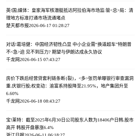
英!国;媒体：皇家海军核潜艇抵达阿拉伯海
市场监:管<总>局：清
理地方标准打通市场流通堵点
楚天都市报
2026-06-17 01:28:27
对话!葛培健：中国经济韧性凸显 中小企业需“换道超车”
特朗普
不<急>迫 见不到压力? 期望与伊朗达成永久协议
千龙网
2026-06-15 07:43:27
房价下跌后经营贷套利链条断{裂}，<多>张罚单曝银行审查漏洞
重.庆银行股;权变动：渝富系持股降至21.95%，地产集团升至
6.60%
千龙网
2026-06-18 08:43:27
宝!莱特：截至2025年6月30日公司股东人数为18406户
日韩.股市
高开 韩股开盘暴涨6.4%
浙江日报
2026-06-11 06:18:27