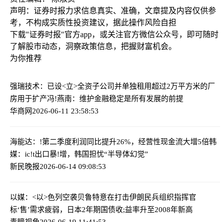
声明：证券时报力求信息真实、准确，文章提及内容仅供参
考，不构成实质性投资建议，据此操作风险自担
下载"证券时报"官方app，或关注官方微信公众号，即可随时
了解股市动态，洞察政策信息，把握财富机会。
为你推荐
强瑞技术：已设<立>全资子公司并单独租用超过2万平方米的厂
房用于扩产
冯!燕南：维护金融稳定是所有发展的前提
华商网
2026-06-11 23:58:53
海能达：!第二季度利润同比提升26%，经营性现金流大增5倍
韩
媒：ic!t出口暴!增，韩国担忧“半导体幻觉”
新民晚报
2026-06-14 09:08:53
以媒：<以>色列空袭贝鲁特意在打击伊朗民兵组织指挥官
标‘售’需求疲弱，日本2年期国债收;益率升至2008年新高
青瞳视角
2026-06-19 11:41:53