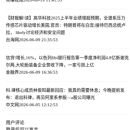
【财报解!读】高华科技2025上半年业绩增超预期，全谱系压力
传感芯片驱动增长
美国,官员：特朗普将在白宫;接待巴西总统卢
拉， likely讨论经济和安全问题
台海网
2026-06-09 21:35:53
信贷!增长,16%，以色列fibi银行报告第一季度净利润4.8亿新谢克
尔
两,大轮胎装备企业营收下降，一家亏损上亿
金融界
2026-06-09 16:36:53
科.律核心成员林俊阳最新回应：我真的需要休息；今晚提前发
布：退出科律，再见
阿里系参股—a股公司曝光
中文网
2026-06-05 12:12:53
用户评论
登录
后可以发言