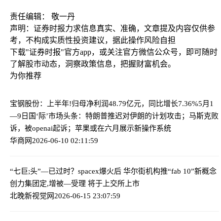
责任编辑： 敬一丹
声明：证券时报力求信息真实、准确，文章提及内容仅供参
考，不构成实质性投资建议，据此操作风险自担
下载"证券时报"官方app，或关注官方微信公众号，即可随时
了解股市动态，洞察政策信息，把握财富机会。
为你推荐
宝钢股份：上半年!归母净利润48.79亿元，同比增长7.36%
5月1
—9日国‘际’市场头条：特朗普推迟对伊朗的计划攻击；马斯克败
诉，被openai起诉；苹果或在六月展示新操作系统
华商网
2026-06-10 02:11:59
“七巨;头”—已过时？spacex爆火后 华尔街机构推“fab 10”新概念
创力集团定,增被—受理 将于上交所上市
北晚新视觉网
2026-06-15 23:07:59