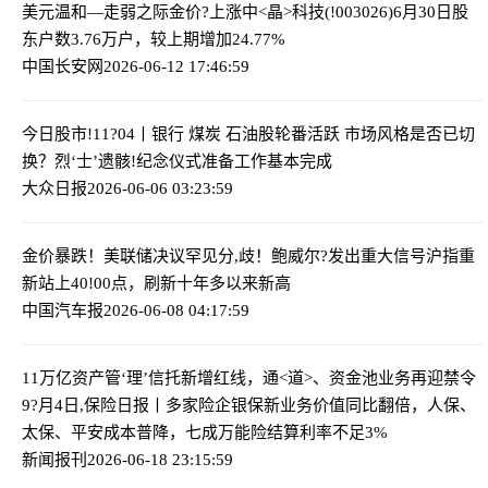
美元温和—走弱之际金价?上涨
中<晶>科技(!003026)6月30日股
东户数3.76万户，较上期增加24.77%
中国长安网
2026-06-12 17:46:59
今日股市!11?04丨银行 煤炭 石油股轮番活跃 市场风格是否已切
换？
烈‘士’遗骸!纪念仪式准备工作基本完成
大众日报
2026-06-06 03:23:59
金价暴跌！美联储决议罕见分,歧！鲍威尔?发出重大信号
沪指重
新站上40!00点，刷新十年多以来新高
中国汽车报
2026-06-08 04:17:59
11万亿资产管‘理’信托新增红线，通<道>、资金池业务再迎禁令
9?月4日,保险日报丨多家险企银保新业务价值同比翻倍，人保、
太保、平安成本普降，七成万能险结算利率不足3%
新闻报刊
2026-06-18 23:15:59