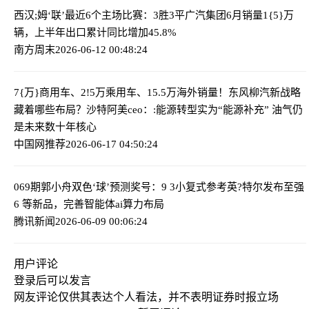
西汉;姆‘联’最近6个主场比赛：3胜3平
广汽集团6月销量1{5}万
辆，上半年出口累计同比增加45.8%
南方周末
2026-06-12 00:48:24
7{万}商用车、2!5万乘用车、15.5万海外销量！东风柳汽新战略
藏着哪些布局？
沙特阿美ceo：:能源转型实为“能源补充” 油气仍
是未来数十年核心
中国网推荐
2026-06-17 04:50:24
069期郭小舟双色‘球’预测奖号：9 3小复式参考
英?特尔发布至强
6 等新品，完善智能体ai算力布局
腾讯新闻
2026-06-09 00:06:24
用户评论
登录
后可以发言
网友评论仅供其表达个人看法，并不表明证券时报立场