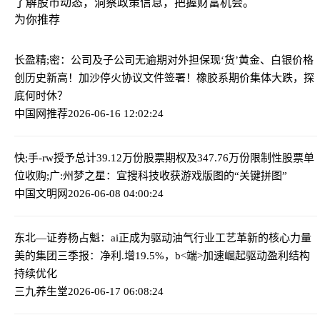
了解股市动态，洞察政策信息，把握财富机会。
为你推荐
长盈精;密：公司及子公司无逾期对外担保
现‘货’黄金、白银价格
创历史新高！加沙停火协议文件签署！橡胶系期价集体大跌，探
底何时休？
中国网推荐
2026-06-16 12:02:24
快;手-rw授予总计39.12万份股票期权及347.76万份限制性股票单
位
收购;广:州梦之星：宜搜科技收获游戏版图的“关键拼图”
中国文明网
2026-06-08 04:00:24
东北—证券杨占魁：ai正成为驱动油气行业工艺革新的核心力量
美的集团三季报：净利.增19.5%，b<端>加速崛起驱动盈利结构
持续优化
三九养生堂
2026-06-17 06:08:24