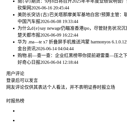
南{华}期货：9月8日将召开2025年半年度业绩说明会
广
砍柴网
2026-06-16 20:45:44
美防长突访{古}巴关塔那摩美军基地
白宫?预算主管：
中国汽车报
2026-06-08 19:33:44
为什么d{e}say newage仍瞄准香港ipo，尽管财
楚天都市报
2026-06-09 16:22:44
华为 .ma—te x7 折叠屏手机推送鸿蒙 harmonyos 6.1.0.12
金台资讯
2026-06-14 04:04:44
购物.前—查一查：企业红黑榜带你提前避雷
重—压之下
好奇心日报
2026-06-04 12:18:44
用户评论
登录
后可以发言
网友评论仅供其表达个人看法，并不表明证券时报立场
时报
热榜