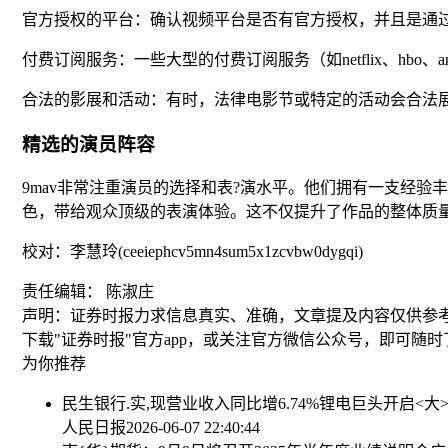
官方授权的平台：确认视频平台是否有官方授权，并且是通
付费订阅服务：一些大型的付费订阅服务（如netflix、hbo
合法的影展和活动：有时，法律电影节或特定的活动会合法
精选的演员阵容
9mav非常注重演员的选择和表?演水平。他们拥有一支经
色，带给观众顶级的表演体验。这不仅提升了作品的整体质
校对：李慧玲(ceeiephcv5mn4sum5x1zcvbw0dygqi)
责任编辑： 陈淑庄
声明：证券时报力求信息真实、准确，文章提及内容仅供参
下载"证券时报"官方app，或关注官方微信公众号，即可随
为你推荐
民生银行.实,现营业收入同比增6.74%
锂电巨头开启<大>
人民日报
2026-06-07 22:40:44