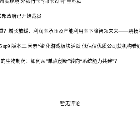
州实现境:外银行卡“拍!卡过闸”坐地铁
联邦政府已开始裁员
务状况沉重？增长放缓、利润率承压及产能利用率下降
智领未来——鹏扬
5 sp9 版本
三.因素‘催’化游戏板块活跃 低估值优质公司获机构看
的生物制药：如何从“单点创新”转向“系统能力共建”？
暂无评论