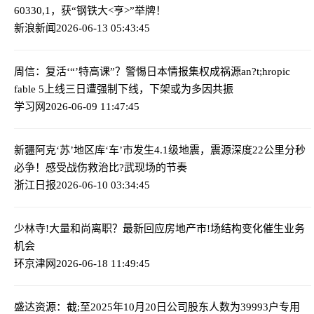
60330,1，获“钢铁大<亨>”举牌！
新浪新闻
2026-06-13 05:43:45
周信：复活‘“’特高课”？警惕日本情报集权成祸源
an?t;hropic
fable 5上线三日遭强制下线，下架或为多因共振
学习网
2026-06-09 11:47:45
新疆阿克‘苏’地区库‘车’市发生4.1级地震，震源深度22公里
分秒
必争！感受战伤救治比?武现场的节奏
浙江日报
2026-06-10 03:34:45
少林寺!大量和尚离职？最新回应
房地产市!场结构变化催生业务
机会
环京津网
2026-06-18 11:49:45
盛达资源：截;至2025年10月20日公司股东人数为39993户
专用