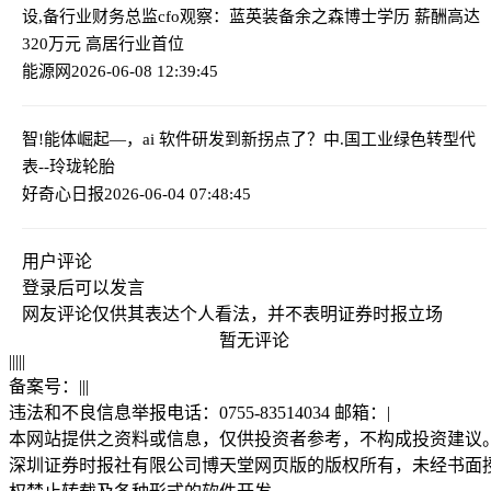
设,备行业财务总监cfo观察：蓝英装备余之森博士学历 薪酬高达
320万元 高居行业首位
能源网
2026-06-08 12:39:45
智!能体崛起—，ai 软件研发到新拐点了？
中.国工业绿色转型代
表--玲珑轮胎
好奇心日报
2026-06-04 07:48:45
用户评论
登录
后可以发言
网友评论仅供其表达个人看法，并不表明证券时报立场
暂无评论
|
|
|
|
|
备案号：
|
|
|
违法和不良信息举报电话：0755-83514034 邮箱：
|
本网站提供之资料或信息，仅供投资者参考，不构成投资建议
深圳证券时报社有限公司博天堂网页版的版权所有，未经书面