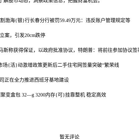
时了解股市动态，洞察政策信息，把握财富机会。
交割
渤海{银}行长春分行被罚59.49万元：违反账户管理规定等
会立案，引发20cm跌停
，哈马斯称获得保证，以政府批准协议，特朗普：将前往参加协议签
市场{活}动激增政策更新后二手住宅网签量突破“繁荣线
公司正在全力推进西班牙基地建设
聚变盒包 32—g 3200内存{可}挂靠整机 稳定高效
暂无评论