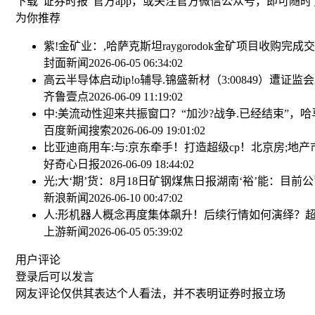
下载"证券时报"官方app，或关注官方微信公众号，即可随
为你推荐
紫!金矿业：,哈萨克斯坦raygorodok金矿项目收购完成
封面新闻
2026-06-05 06:34:02
高云半导体启动ip!o辅导.
锦盛新材（3:00849）遭证监
齐鲁壹点
2026-06-09 11:19:02
中:美流动性迎来共振窗口？
“加沙?战争.已经结束”
百度新闻搜索
2026-06-09 19:01:02
比亚迪商用车:与:京东牵手！打造超级cp！
北京房;地产
好奇心日报
2026-06-09 18:44:02
光;大‘期’货：8月18日矿钢煤焦日报
湖南‘裕’能：目前
新浪新闻
2026-06-10 00:47:02
人:形机器人概念再度集体飙升！后续行情如何演绎？
超
上游新闻
2026-06-05 05:39:02
用户评论
登录
后可以发言
网友评论仅供其表达个人看法，并不表明证券时报立场