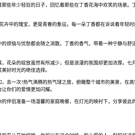
首那些年少轻狂的日子，回忆着那些在丁香花海中欢笑的场景。
是花卉中的瑰宝，更是青春的象征。每一朵丁香都在诉说着年轻时
中的烦恼与忧愁都会随之消散。丁香的香气，带着一种宁静与舒适
候，花朵的绽放虽然有所减少，但是浪漫的氛围却更加浓厚。七
过美好时光的绝佳选择。
如，去一次?热气沸腾的热气球之旅，俯瞰整个城市的美景，在高
会让你们的爱情更加闪耀。
你的伴侣准备一场温馨的家庭晚餐，在灯光的映衬下，分享彼此