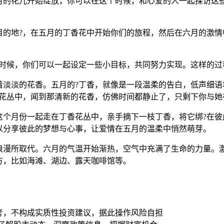
月的花儿开始绽放，你可以在这个时候，和心爱的人一起探访这些
目的地?，在五月的丁香花中开始你们的旅程，然后在六月的激情
个时候，你们可以一起设定一些小目标，共同努力实现。这样的过
着淡淡的花香。五月的?丁香，就像是一段温柔的告白，低声细语
香花丛中，闻到那清新的花香，仿佛时间都静止了，只剩下你与她
这个月份一起走在丁香花丛中，亲手摘下一枝丁香，将它绑?在彼
以分享彼此的梦想与心事，让爱情在五月的温柔中悄然萌芽。
浪漫所取代。六月的气温开始渐热，空气中充满了生命的力量。激
方，比如海滩、湖边、露天咖啡馆等。
考，不构成实质性投资建议，据此操作风险自担