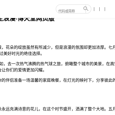
定浪漫-博天堂网页版
候，花朵的绽放虽然有所减少，但是浪漫的氛围却更加浓厚。七
过美好时光的绝佳选择。
比如，去一次热气沸腾的热气球之旅，俯瞰整个城市的美景，在高
会让你们的爱情更加闪耀。
你的伴侣准备一场温馨的家庭晚餐，在灯光的映衬下，分享彼此
朵永远充满诗意的花儿，在这个时节盛开，洒满了整个大地。五