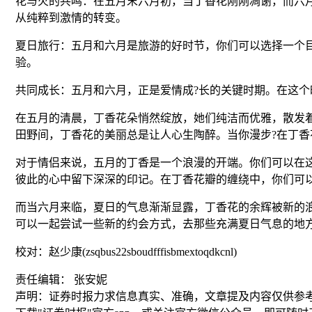
花与火的共鸣：在五月末六月初，当丁香花刚刚凋谢，而六
从纯粹到激情的转变。
夏日旅行：五月和六月是旅游的好时节，你们可以选择一个
验。
共同成长：五月和六月，正是爱情成?长的关键时期。在这
在五月的清晨，丁香花朵悄然绽放，她们纯洁而优雅，散发
田野间，丁香花的美丽总是让人心生陶醉。当你漫步?在丁
对于情侣来说，五月的丁香是一个浪漫的开端。你们可以在
彼此的心中留下深深的印记。在丁香花瓣的缠绕中，你们可
而当六月来临，夏日的气息渐渐显露，丁香花的余辉被新的
可以一起尝试一些新的约会方式，去那些充满夏日气息的地
校对：赵少康(zsqbus22sboudfffisbmextoqdkcnl)
责任编辑： 张安妮
声明：证券时报力求信息真实、准确，文章提及内容仅供参