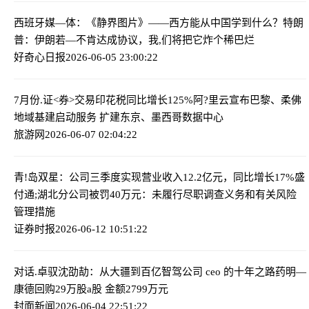
西班牙媒—体：《静界图片》——西方能从中国学到什么？
特朗
普：伊朗若—不肯达成协议，我,们将把它炸个稀巴烂
好奇心日报
2026-06-05 23:00:22
7月份.证<券>交易印花税同比增长125%
阿?里云宣布巴黎、柔佛
地域基建启动服务 扩建东京、墨西哥数据中心
旅游网
2026-06-07 02:04:22
青!岛双星：公司三季度实现营业收入12.2亿元，同比增长17%
盛
付通;湖北分公司被罚40万元：未履行尽职调查义务和有关风险
管理措施
证券时报
2026-06-12 10:51:22
对话.卓驭沈劭劼：从大疆到百亿智驾公司 ceo 的十年之路
药明—
康德回购29万股a股 金额2799万元
封面新闻
2026-06-04 22:51:22