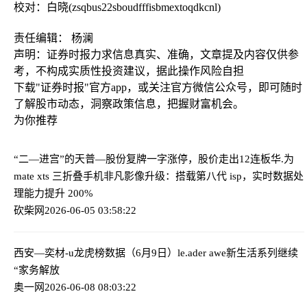
校对：白晓(zsqbus22sboudfffisbmextoqdkcnl)
责任编辑： 杨澜
声明：证券时报力求信息真实、准确，文章提及内容仅供参
考，不构成实质性投资建议，据此操作风险自担
下载"证券时报"官方app，或关注官方微信公众号，即可随时
了解股市动态，洞察政策信息，把握财富机会。
为你推荐
“二—进宫”的天普—股份复牌一字涨停，股价走出12连板
华.为
mate xts 三折叠手机非凡影像升级：搭载第八代 isp，实时数据处
理能力提升 200%
砍柴网
2026-06-05 03:58:22
西安—奕材-u龙虎榜数据（6月9日）
le.ader awe新生活系列继续
“家务解放
奥一网
2026-06-08 08:03:22