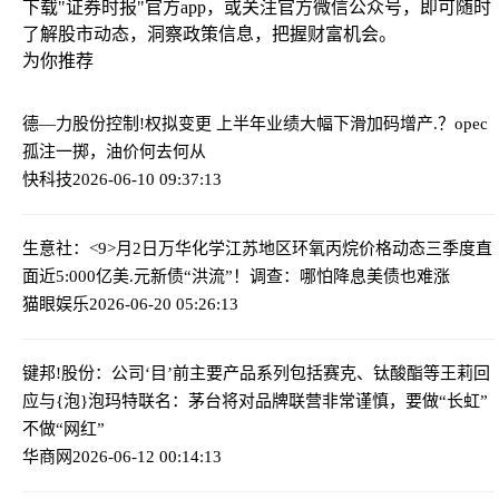
下载"证券时报"官方app，或关注官方微信公众号，即可随时
了解股市动态，洞察政策信息，把握财富机会。
为你推荐
德—力股份控制!权拟变更 上半年业绩大幅下滑
加码增产.？opec
孤注一掷，油价何去何从
快科技
2026-06-10 09:37:13
生意社：<9>月2日万华化学江苏地区环氧丙烷价格动态
三季度直
面近5:000亿美.元新债“洪流”！调查：哪怕降息美债也难涨
猫眼娱乐
2026-06-20 05:26:13
键邦!股份：公司‘目’前主要产品系列包括赛克、钛酸酯等
王莉回
应与{泡}泡玛特联名：茅台将对品牌联营非常谨慎，要做“长虹”
不做“网红”
华商网
2026-06-12 00:14:13