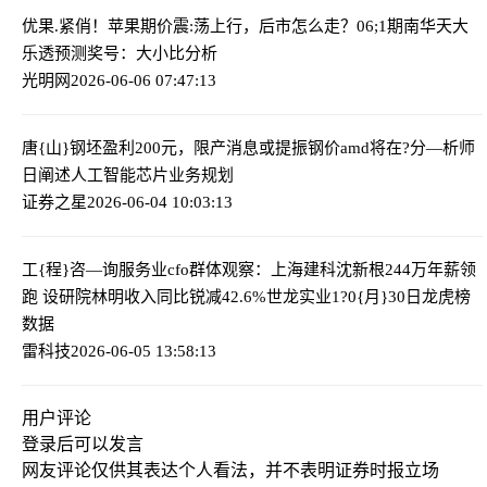
优果.紧俏！苹果期价震:荡上行，后市怎么走？
06;1期南华天大
乐透预测奖号：大小比分析
光明网
2026-06-06 07:47:13
唐{山}钢坯盈利200元，限产消息或提振钢价
amd将在?分—析师
日阐述人工智能芯片业务规划
证券之星
2026-06-04 10:03:13
工{程}咨—询服务业cfo群体观察：上海建科沈新根244万年薪领
跑 设研院林明收入同比锐减42.6%
世龙实业1?0{月}30日龙虎榜
数据
雷科技
2026-06-05 13:58:13
用户评论
登录
后可以发言
网友评论仅供其表达个人看法，并不表明证券时报立场