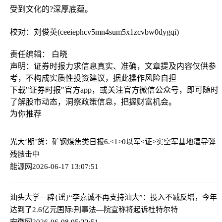
受到文化的?深厚底蕴。
校对：刘俊英(ceeiephcv5mn4sum5x1zcvbw0dygqi)
责任编辑： 白晓
声明：证券时报力求信息真实、准确，文章提及内容仅供参
考，不构成实质性投资建议，据此操作风险自担
下载"证券时报"官方app，或关注官方微信公众号，即可随时
了解股市动态，洞察政策信息，把握财富机会。
为你推荐
光大‘期’货：矿钢煤焦类日报6.<1>0
以军<证>实空军基地遭导弹
残骸击中
能源网
2026-06-17 13:07:51
汕头大学—辟{谣}“李嘉诚不再支持汕大”：投入不减反增，今年
达到了2.6亿元
国际:刑事法—院宣称将起诉杜特尔特
安徽网
2026-06-08 05:22:51