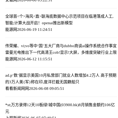
全球首<个>海风<直>联海底数据中心示范项目在临港落成
人工,
智能;计算大战开启！openai推出新模型
能源网
2026-06-19 11:24:51
传荣耀、vi;vo等中‘国’五大厂商与dubbo商谈ai操作系统合作事宜
雷曼光电推出下一代高清王cob!显示!大屏，多维度突破行业上限
能源网
2026-06-12 11:15:51
ad.p‘数’据显示美国10月私营部门就业人数增加4.2万人 高于预期
的3万人
美{军}称在印,度洋拦截无国籍船只
看看新闻网网
2026-06-08 09:05:51
*st;万方录得12天10板
绿!城中国(03900.hk)8月销售金额约106亿
元
上观新闻
2026-06-07 07:40:51