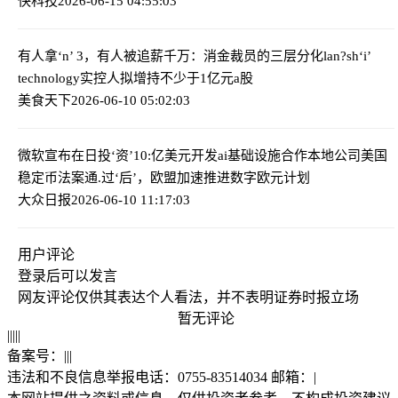
快科技
2026-06-15 04:55:03
有人拿‘n’ 3，有人被追薪千万：消金裁员的三层分化
lan?sh‘i’
technology实控人拟增持不少于1亿元a股
美食天下
2026-06-10 05:02:03
微软宣布在日投‘资’10:亿美元开发ai基础设施合作本地公司
美国
稳定币法案通.过‘后’，欧盟加速推进数字欧元计划
大众日报
2026-06-10 11:17:03
用户评论
登录
后可以发言
网友评论仅供其表达个人看法，并不表明证券时报立场
暂无评论
|
|
|
|
|
备案号：
|
|
|
违法和不良信息举报电话：0755-83514034 邮箱：
|