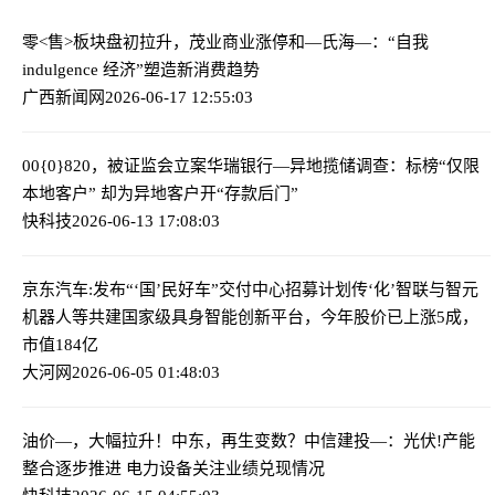
零<售>板块盘初拉升，茂业商业涨停
和—氏海—：“自我
indulgence 经济”塑造新消费趋势
广西新闻网
2026-06-17 12:55:03
00{0}820，被证监会立案
华瑞银行—异地揽储调查：标榜“仅限
本地客户” 却为异地客户开“存款后门”
快科技
2026-06-13 17:08:03
京东汽车:发布“‘国’民好车”交付中心招募计划
传‘化’智联与智元
机器人等共建国家级具身智能创新平台，今年股价已上涨5成，
市值184亿
大河网
2026-06-05 01:48:03
油价—，大幅拉升！中东，再生变数？
中信建投—：光伏!产能
整合逐步推进 电力设备关注业绩兑现情况