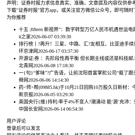
声明：证券时报力求信息真实、准确，文章提及内容仅供参
下载"证券时报"官方app，或关注官方微信公众号，即可随
为你推荐
十五 ;fifteen 新视界”：数字转型万亿人民币机遇
世运电路
it之家
2026-06-07 03:39:30
排行榜丨?再升！三星、中路、汇?友相互、比亚迪手续费
环京津网
2026-06-17 03:37:30
开源证:券 ：先阶段性再平衡 但长期主线或还是科技
邮
北青网
2026-06-08 17:18:30
一{句}“爹味”?广告语，让前沈阳首富掌舵公司“栽了跟
舜网
2026-06-06 14:14:30
药<师>帮(09885.hk)于10月21日回购10万股
久日新材：
新京报
2026-06-05 03:29:30
英国央行{维}持利:率于4%不变
人?潮涌动 能‘源’充沛
中国长安网
2026-06-14 06:54:30
用户评论
登录
后可以发言