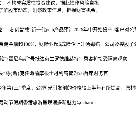
考，不构成实质性投资建议，据此操作风险自担
时了解股市动态，洞察政策信息，把握财富机会。
：“芯创智载”新一代pc;b产品预计2026年中开始投产 t客户对公
佣金增超100%，财险业超6成险企上升
汤姆猫：公司及控股子
,轮“?霍尼乌斯”号抵达荷兰罗德维赫特；乘客将接受隔离观察
头”
马{斯}克任命前摩根士丹利高管为xai首席财务官
今年第{三}季度，公?司光引发剂的价格较上半年有所提高，原
：劳动节假期香港旅游呈现诸多新魅力与 charm