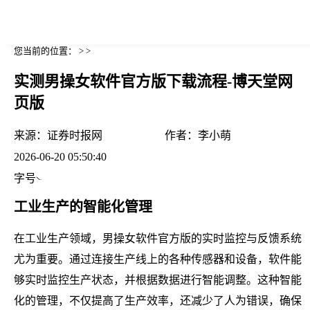
您当前的位置： > >
实测男操女软件官方版下载流程-博天堂网
页版
来源：
证券时报网
作者：
李小萌
2026-06-20 05:50:40
字号
工业生产的智能化管理
在工业生产领域，男操女软件官方版的实时监控与反馈系统
尤为重要。通过连接生产线上的各种传感器和设备，软件能
够实时监控生产状态，并根据数据进行智能调整。这种智能
化的管理，不仅提高了生产效率，还减少了人为错误，确保