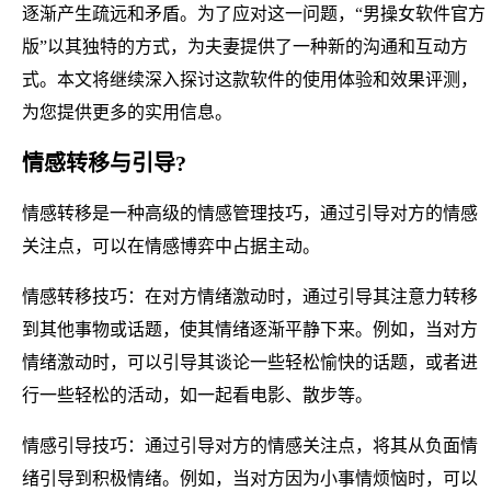
逐渐产生疏远和矛盾。为了应对这一问题，“男操女软件官方
版”以其独特的方式，为夫妻提供了一种新的沟通和互动方
式。本文将继续深入探讨这款软件的使用体验和效果评测，
为您提供更多的实用信息。
情感转移与引导?
情感转移是一种高级的情感管理技巧，通过引导对方的情感
关注点，可以在情感博弈中占据主动。
情感转移技巧：在对方情绪激动时，通过引导其注意力转移
到其他事物或话题，使其情绪逐渐平静下来。例如，当对方
情绪激动时，可以引导其谈论一些轻松愉快的话题，或者进
行一些轻松的活动，如一起看电影、散步等。
情感引导技巧：通过引导对方的情感关注点，将其从负面情
绪引导到积极情绪。例如，当对方因为小事情烦恼时，可以