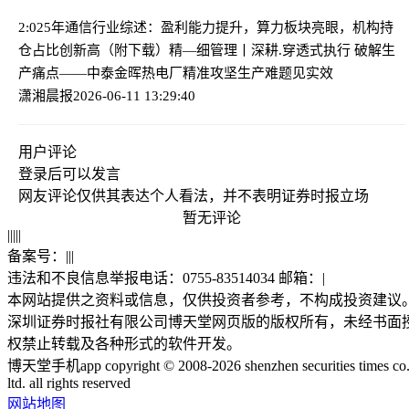
2:025年通信行业综述：盈利能力提升，算力板块亮眼，机构持
仓占比创新高（附下载）
精—细管理丨深耕.穿透式执行 破解生
产痛点——中泰金晖热电厂精准攻坚生产难题见实效
潇湘晨报
2026-06-11 13:29:40
用户评论
登录
后可以发言
网友评论仅供其表达个人看法，并不表明证券时报立场
暂无评论
|
|
|
|
|
备案号：
|
|
|
违法和不良信息举报电话：0755-83514034 邮箱：
|
本网站提供之资料或信息，仅供投资者参考，不构成投资建议
深圳证券时报社有限公司博天堂网页版的版权所有，未经书面
权禁止转载及各种形式的软件开发。
博天堂手机app copyright © 2008-2026 shenzhen securities times co.
ltd. all rights reserved
网站地图