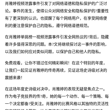
肖雅婷视频泄露事件引发了对网络道德和隐私保护的广泛讨
论。事件的发生，使得公众对网络安全和隐私保护的?重要性
有了更深刻的认识。也提醒了每个网络用户，在享受网络便
利的要注意保护自己的隐私，遵守网络道德规范。
在肖雅婷单挑榜一视频泄露事件引发全网热议的?背后，隐藏
着许多值得深思的问题。本?文将继续探讨这一事件的影响，
以及我们如何应对类似问题，以保护自己和他人的隐私。
免费观看，让你不错过任何精彩瞬间！在这个特别的年度，
让我们一起见证肖雅婷的传奇再续，见证这场史诗级对决的
震撼来袭！
在这场年度史诗级对决中，肖雅婷的表现无疑是焦点之一。
作为电子竞技界的传?奇，她的每一个动作、每一个策略、每
一个决定都备?受关注。肖雅婷的比赛风格以其独特的灵活性