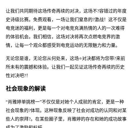
让我们共同期待这场传奇再续的对决，这场不?容错过的年度
史诗级比赛。免费观看，一场让我们窒息的?激战！这不仅是
电竞迷的福利，更是每一个对电竞充满热情的人的一次难得
的体验机会。我们相信，这场对决将再次点燃电竞界的激
情，让每一个观众都感受到电竞运动的无限魅力和力量。
无论您是谁，无论您从何处来，这场⭐对决都将为您带?来前
所未有的震撼和体验。让我们一起见证这场传奇再续的历史
性对决吧?！
社会现象的解读
“肖雅婷单挑榜一”不仅仅是对她个人成就的肯定，更是一种
社会现象的?体现。这种现象反映了社会对成功的认同和对某
些人的崇拜?。在某些圈子里，肖雅婷的存在和她的成功故事
成为了激励和标杆。