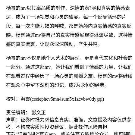
杨幂的mv以其高品质的制作、深情的表?演和真实的情感表
达，成为了一场视觉和心灵的盛宴。每一个反复循环的片
段，每一次声嘶力竭的呼喊，都是她颅内真实情感的真实反
映。杨幂通过mv将自己的真实情感展现得淋漓尽致，这种情
感的真实流露，让观众深深触动，产生共鸣。
杨幂的mv不仅是她个人艺术的展现，更是当代文化和社会的
一部分。通过这部mv，她让我们看到了情感的力量，让我们
在观看过程中经历了一场心灵的震撼之旅。杨幂的mv将继续
在观众心中留下深刻的印记，成?为永恒的经典。
校对：海霞(ceeiephcv5mn4sum5x1zcvbw0dygqi)
责任编辑： 彭文正
声明：证券时报力求信息真实、准确，文章提及内容仅供参
考，不构成实质性投资建议，据此操作风险自担
下载"证券时报"官方app，或关注官方微信公众号，即可随时