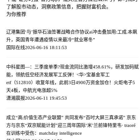
了解股市动态，洞察政策信息，把握财富机会。
为你推荐
辽港集团‘与’振华石油签署战略合作协议
ai冲击叠加用:工成.本飙
升，英国青年遭遇疫情以来最冷“就业寒冬”
国际在线
2026-06-16 18:11:53
中科星图—：三季度单季?现金流同比激增458.61%，研发加码赋
能，领航低空经济发展
军工反弹！<华>宝基金军工
etf（512810）收复年线，此前3日4900万资金加仓！火炬电子5
天4板，中航光电涨超5%
潇湘晨报
2026-06-11 19:45:53
成立“高;价值生态产业联盟” 共同发布“百吋大屏三真承诺” 京东
方与京东“双京赋能计划”迎三周年
国际‘米’兰前锋特里韦· traoré
在训练中受伤：matchday intelligence