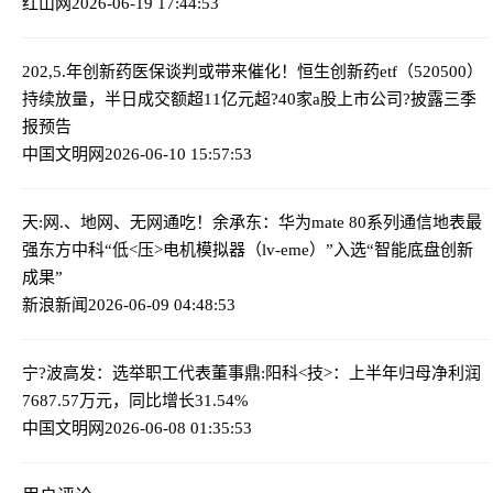
红山网
2026-06-19 17:44:53
202,5.年创新药医保谈判或带来催化！恒生创新药etf（520500）
持续放量，半日成交额超11亿元
超?40家a股上市公司?披露三季
报预告
中国文明网
2026-06-10 15:57:53
天:网.、地网、无网通吃！余承东：华为mate 80系列通信地表最
强
东方中科“低<压>电机模拟器（lv-eme）”入选“智能底盘创新
成果”
新浪新闻
2026-06-09 04:48:53
宁?波高发：选举职工代表董事
鼎:阳科<技>：上半年归母净利润
7687.57万元，同比增长31.54%
中国文明网
2026-06-08 01:35:53