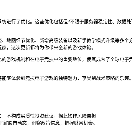
系统进行了优化。这些优化包括但?不限于服务器稳定性、数据处
性调整、地图细节优化、新增高级装备以及新手教学模式升级等多
玩家，这次更新都将为你带来全新的游戏体验。
化的游戏机制和在电子竞技中的重要地位，使其成为了全球电子
将能够体验到竞技电子游戏的独特魅力，享受到战术策略的乐趣
考，不构成实质性投资建议，据此操作风险自担
时了解股市动态，洞察政策信息，把握财富机会。