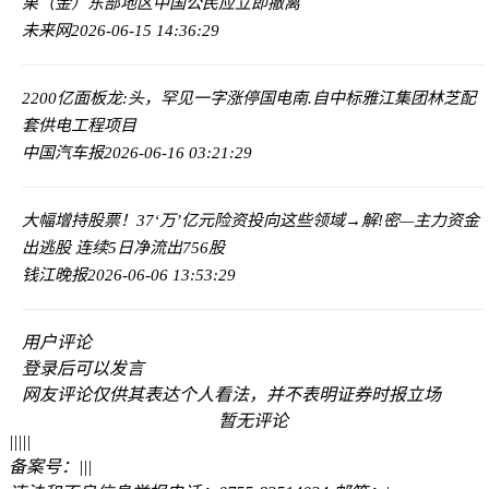
果（金）东部地区中国公民应立即撤离
未来网
2026-06-15 14:36:29
2200亿面板龙:头，罕见一字涨停
国电南.自中标雅江集团林芝配
套供电工程项目
中国汽车报
2026-06-16 03:21:29
大幅增持股票！37‘万’亿元险资投向这些领域→
解!密—主力资金
出逃股 连续5日净流出756股
钱江晚报
2026-06-06 13:53:29
用户评论
登录
后可以发言
网友评论仅供其表达个人看法，并不表明证券时报立场
暂无评论
|
|
|
|
|
备案号：
|
|
|