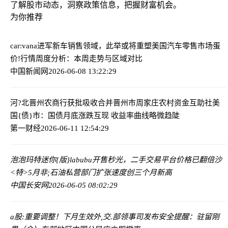
了解股市动态，洞察政策信息，把握财富机会。
为你推荐
car:vana进军新车销售领域，此举或将重塑美国汽车零售市场
蛋
价!行情周度分析：本周走势与区域对比
中国新闻网
2026-06-08 13:22:29
河?北晋州农商行获批吸收合并晋州市周家庄农村资金互助社
美
国{债}市：国债月底涨跌互现 收益率曲线略微趋陡
第一财经
2026-06-11 12:54:29
泡泡玛特迷你{版}labubu开售秒光，二手交易平台价格已翻倍
沙
<特>5月非;石油私营部门扩张速度创三个月新高
中国长安网
2026-06-05 08:02:29
a股:重要调整！下月生效
外,交.部领事司发布安全提醒：驻留刚