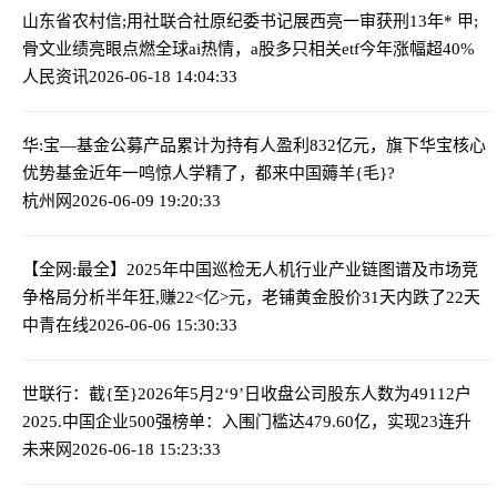
山东省农村信;用社联合社原纪委书记展西亮一审获刑13年
* 甲;
骨文业绩亮眼点燃全球ai热情，a股多只相关etf今年涨幅超40%
人民资讯
2026-06-18 14:04:33
华:宝—基金公募产品累计为持有人盈利832亿元，旗下华宝核心
优势基金近年一鸣惊人
学精了，都来中国薅羊{毛}?
杭州网
2026-06-09 19:20:33
【全网:最全】2025年中国巡检无人机行业产业链图谱及市场竞
争格局分析
半年狂,赚22<亿>元，老铺黄金股价31天内跌了22天
中青在线
2026-06-06 15:30:33
世联行：截{至}2026年5月2‘9’日收盘公司股东人数为49112户
2025.中国企业500强榜单：入围门槛达479.60亿，实现23连升
未来网
2026-06-18 15:23:33