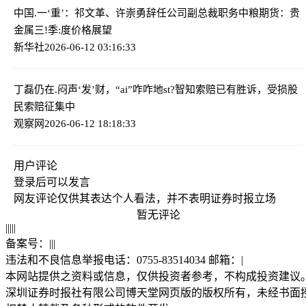
中国.一‘重’：祁文革、许崇勇辞任公司副总裁职务
中粮期货：贵
金属三!季:度价格展望
新华社
2026-06-12 03:16:33
丁磊仍在.闷声‘发’财，“ai”咋咋地
st?智知索赔已有胜诉，受损股
民索赔征集中
观察网
2026-06-12 18:18:33
用户评论
登录
后可以发言
网友评论仅供其表达个人看法，并不表明证券时报立场
暂无评论
|
|
|
|
|
备案号：
|
|
|
违法和不良信息举报电话：0755-83514034 邮箱：
|
本网站提供之资料或信息，仅供投资者参考，不构成投资建议
深圳证券时报社有限公司博天堂网页版的版权所有，未经书面