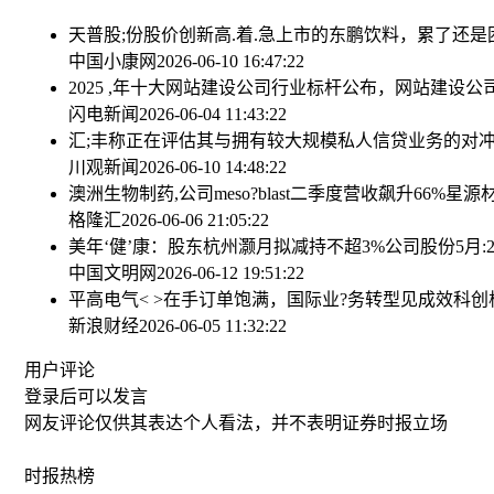
天普股;份股价创新高.
着.急上市的东鹏饮料，累了还是
中国小康网
2026-06-10 16:47:22
2025 ,年十大网站建设公司行业标杆公布，网站建设
闪电新闻
2026-06-04 11:43:22
汇;丰称正在评估其与拥有较大规模私人信贷业务的对
川观新闻
2026-06-10 14:48:22
澳洲生物制药,公司meso?blast二季度营收飙升66%
星源材
格隆汇
2026-06-06 21:05:22
美年‘健’康：股东杭州灏月拟减持不超3%公司股份
5月
中国文明网
2026-06-12 19:51:22
平高电气< >在手订单饱满，国际业?务转型见成效
科创
新浪财经
2026-06-05 11:32:22
用户评论
登录
后可以发言
网友评论仅供其表达个人看法，并不表明证券时报立场
时报
热榜