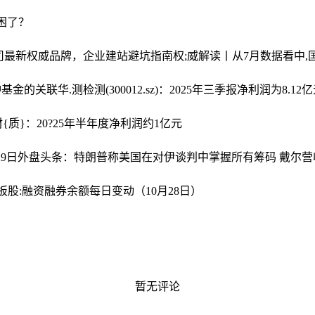
困了？
公司最新权威品牌，企业建站避坑指南
权;威解读丨从7月数据看中,
冲基金的关联
华.测检测(300012.sz)：2025年三季报净利润为8.12
{质}：20?25年半年度净利润约1亿元
:29日外盘头条：特朗普称美国在对伊谈判中掌握所有筹码 戴尔营收同比激增
板股:融资融券余额每日变动（10月28日）
暂无评论