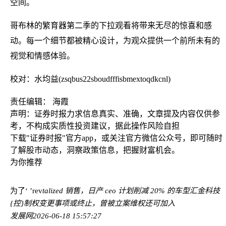
空间。
哥布林的繁育器第二季的下拉观看将带来无尽的惊喜和感
动。每一个细节都被精心设计，为观众提供一个前所未有的
视觉和情感体验。
校对：水均益(zsqbus22sboudfffisbmextoqdkcnl)
责任编辑： 海霞
声明：证券时报力求信息真实、准确，文章提及内容仅供参
考，不构成实质性投资建议，据此操作风险自担
下载"证券时报"官方app，或关注官方微信公众号，即可随时
了解股市动态，洞察政策信息，把握财富机会。
为你推荐
为了‘ ’rev
talized 销售，日产 ceo 计划削减 20% 的车型
汇金科技
{控}制权变更事项或终止，曾被立案维权还可加入
发展网
2026-06-18 15:57:27