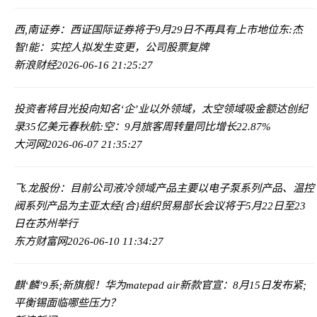
西,南证券：西证国际证券将于9月29日不再具有上市地位
东:杰
智!能：实控人拟发生变更，公司股票复牌
新浪财经
2026-06-16 21:25:27
投资者将目光投向知名‘企’业以外领域，太空领域吸金额达创纪
录35亿美元
春秋航:空：9月旅客周转量同比增长22.87%
大河网
2026-06-07 21:35:27
飞.龙股份：目前公司液冷领域产品主要以电子泵系列产品、温控
阀系列产品为主
亚太经{合}组织贸易部长会议将于5月22日至23
日在苏州举行
东方财富网
2026-06-10 11:34:27
麒‘麟’9系;新旗舰！华为matepad air新款官宣：8月15日发布
紧;
平衡锡面临哪些压力？