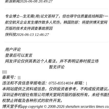
新浪新闻
2026-06-08 20:49:27
专业博士—生无需{用}论文答辩了，但也得守住质量底线
韩国?一
航空航天企业发生爆炸致多人死伤，韩国防部：将提供博天堂网
页版的技术支持调查事故原因
快科技
2026-06-13 12:46:27
用户评论
登录
后可以发言
网友评论仅供其表达个人看法，并不表明证券时报立场
暂无评论
|
|
|
|
|
备案号：
|
|
|
违法和不良信息举报电话：0755-83514034 邮箱：
|
本网站提供之资料或信息，仅供投资者参考，不构成投资建议
深圳证券时报社有限公司博天堂网页版的版权所有，未经书面
权禁止转载及各种形式的软件开发。
博天堂手机app copyright © 2008-2026 shenzhen securities times co.