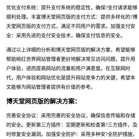
优化支付系统：提升支付系统的稳定性，确保?支付请求能够
顺利处理。丰富博天堂网页版的支付方式：提供多样化的?博
天堂网页版的支付方式，满足不同用户的需求。加强支付安
全：采用先进的支付安全技术，确保支付信息的安全。
通过以上详细的分析和博天堂网页版的解决方案，希望能够
帮助桃红世界网站管理者更好地解决常见访问问题，提升用
户体验，进而提高网站的流量和用户满意度。在互联网时
代，用户体验和网站优化是提升网站竞争力的关键，希望本
文能够为网站管理者提供有价值的参考。
博天堂网页版的解决方案：
完善安全协议：采用完善的安全协议，确保信息传输和存储
的安全。更新第三方插件：定期更新和检查第?三方插件，及
时修复安全漏洞。加强安全防护：采用多种安?全防护措施，