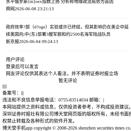
水平
俄罗斯{m}oex指数上扬 分析称地缘政治局势为首因
舜网
2026-06-08 23:21:13
政府效率?部（d?oge）实验或许已终结，但其影响仍在美企中延
续
美国向;中{东}部署3艘军舰和约2500名海军陆战队员
新京报
2026-06-04 09:24:13
用户评论
登录
后可以发言
网友评论仅供其表达个人看法，并不表明证券时报立场
暂无评论
|
|
|
|
|
备案号：
|
|
|
违法和不良信息举报电话：0755-83514034 邮箱：
|
本网站提供之资料或信息，仅供投资者参考，不构成投资建议
深圳证券时报社有限公司博天堂网页版的版权所有，未经书面
权禁止转载及各种形式的软件开发。
博天堂手机app copyright © 2008-2026 shenzhen securities times co.