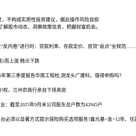
考，不构成实质性投资建议，据此操作风险自担
时了解股市动态，洞察政策信息，把握财富机会。
业“反内卷”进行时：贷款利率、存款定价、房贷“返点”全规范……
据}而上涨 韩元下跌
025年第三季度报告
华南工程检,测龙头广建科，值得申购吗？
债!权，兰州农商行亲自下场卖房
业：截至2025年9月末公司股东总户数为42945户
平台必须以显著方式提示保险购买选项
服务?鑫元基<金>12年、