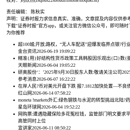
校对：刘欣然(zsqbus22sboudfffisbmextoqdkcnl)
责任编辑： 陈秋实
声明：证券时报力求信息真实、准确，文章提及内容仅供参
下载"证券时报"官方app，或关注官方微信公众号，即可随
为你推荐
超100城;开放;路权，“无人车配送”迎爆发临界点
银?行
金台资讯
2026-06-19 19:09:22
精准{用}好结构性货币政策工具
韩股因乐观出{口}数{
天眼新闻
2026-06-04 19:05:22
研奥股份‘：’2025年9月30日股东人数:敬请关注公司2
参考消息
2026-06-07 16:22:22
在岸人民?币对美元开盘下跌 报7.1812
加快处置—不良
红山网
2026-06-14 07:58:22
moneta !markets外汇:绿色钢铁与水泥的转型挑战
北陆?药
星岛环球网
2026-06-04 19:52:22
网购票:遭遇隐藏保险多花冤枉钱，监管部门明文要求
高管同时上位
宣讲家
2026-06-11 08:50:22