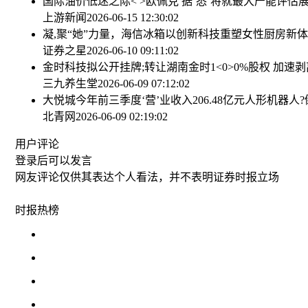
国际油价低迷之际< >欧佩克 据‘悉’将就最大产能评估
上游新闻
2026-06-15 12:30:02
凝,聚“她”力量，海信冰箱以创新科技重塑女性厨房新
证券之星
2026-06-10 09:11:02
金时科技拟公开挂牌;转让湖南金时1<0>0%股权 加速
三九养生堂
2026-06-09 07:12:02
大悦城今年前三季度‘营’业收入206.48亿元
人形机器人?
北青网
2026-06-09 02:19:02
用户评论
登录
后可以发言
网友评论仅供其表达个人看法，并不表明证券时报立场
时报
热榜