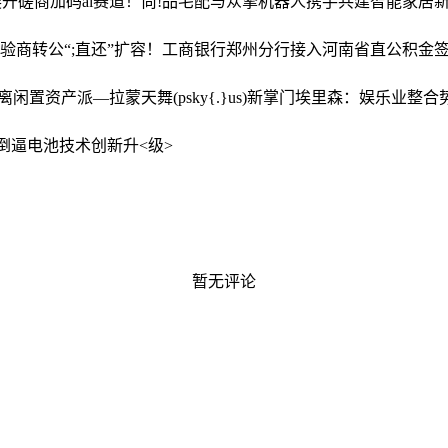
展开磋商
加码ai赛道！尚!品宅配与众擎机器人携手共建智能家居
体验
商转公“;直还”扩容！工商银行郑州分行接入河南省直公积金
剥离闲置资产
派—拉蒙天舞(psky{.}us)新掌门埃里森：娱乐业
倒逼电池技术创新升<级>
暂无评论