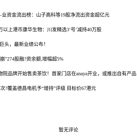
—业资金流出榜：山子高科等19股净流出资金超亿元
2万以上港币
康华生物：川发精选3‘号’减持40万股
片巨头，最新业绩公布！
崩”
274股融?资余额,增幅超5%
物院品牌开始售卖茶饮！首家门店在anaya开业，或推出自有产品
次?覆盖德昌电机予“增持”评级 目标价67港元
暂无评论