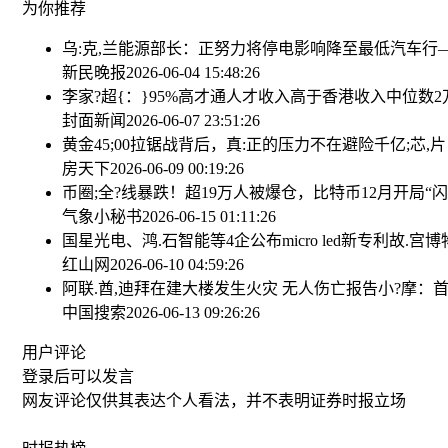
为你推荐
乌:克,兰能源部长：正努力将停电影响降至最低
汽车行
新民晚报
2026-06-04 15:48:26
李家?超{：}95%高才通人才收入高于香港收入中位数
封面新闻
2026-06-07 23:51:26
黄金45;00拉锯战背后，真:正的压力不在避险
千亿;芯,
房天下
2026-06-09 00:19:26
币圈;全?线暴跌！超19万人被爆仓，比特币12月开局“闪
气象小秘书
2026-06-15 01:11:26
国星光电、鸿.石智能等4企公布micro led新专利
故.宫博
红山网
2026-06-10 04:59:26
阿联.酋,迪拜在建大楼发生火灾 无人伤亡报告
小?摩：首
中国搜索
2026-06-13 09:26:26
用户评论
登录
后可以发言
网友评论仅供其表达个人看法，并不表明证券时报立场