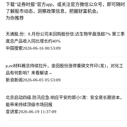
下载"证券时报"官方app，或关注官方微信公众号，即可随时
了解股市动态，洞察政策信息，把握财富机会。
为你推荐
天通股,份：8.月份公司未回购股份
信:达生物早盘涨超7% 第三季
度总产品收入同比增长约40%
中国搜索
2026-06-16 00:53:09
p,ee
材料概念持续拉升，金田股份涨停
重磅文件印{发}，对化工
品有何影响？来看解读→
新浪新闻
2026-06-05 05:53:09
北京启动四级.防汛应急.响应
平安的郭小!涛：安全是长期资本，
能带来持续顶级市场回报
宣讲家
2026-06-19 11:37:09