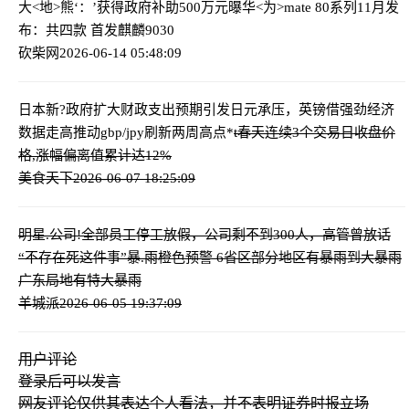
大<地>熊‘：’获得政府补助500万元
曝华<为>mate 80系列11月发
布：共四款 首发麒麟9030
砍柴网
2026-06-14 05:48:09
日本新?政府扩大财政支出预期引发日元承压，英镑借强劲经济
数据走高推动gbp/jpy刷新两周高点
*
t春天连续3个交易日收盘价
格,涨幅偏离值累计达12%
美食天下
2026-06-07 18:25:09
明星.公司!全部员工停工放假，公司剩不到300人，高管曾放话
“不存在死这件事”
暴.雨橙色预警 6省区部分地区有暴雨到大暴雨
广东局地有特大暴雨
羊城派
2026-06-05 19:37:09
用户评论
登录
后可以发言
网友评论仅供其表达个人看法，并不表明证券时报立场