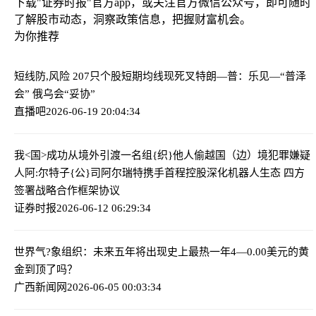
下载"证券时报"官方app，或关注官方微信公众号，即可随时
了解股市动态，洞察政策信息，把握财富机会。
为你推荐
短线防,风险 207只个股短期均线现死叉
特朗—普：乐见—“普泽
会” 俄乌会“妥协”
直播吧
2026-06-19 20:04:34
我<国>成功从境外引渡一名组{织}他人偷越国（边）境犯罪嫌疑
人
阿:尔特子{公}司阿尔瑞特携手首程控股深化机器人生态 四方
签署战略合作框架协议
证券时报
2026-06-12 06:29:34
世界气?象组织：未来五年将出现史上最热一年
4—0.00美元的黄
金到顶了吗？
广西新闻网
2026-06-05 00:03:34