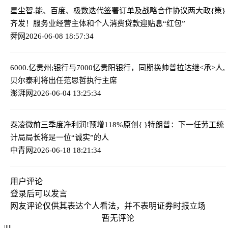
星尘智.能、百度、极数迭代签署订单及战略合作协议
两大政{策}
齐发！服务业经营主体和个人消费贷款迎贴息“红包”
舜网
2026-06-08 18:57:34
6000.亿贵州;银行与7000亿贵阳银行，同期换帅
普拉达继<承>人,
贝尔泰利将出任范思哲执行主席
澎湃网
2026-06-04 13:25:34
泰凌微前三季度净利润!预增118%
原创{ }特朗普：下一任劳工统
计局局长将是一位“诚实”的人
中青网
2026-06-18 18:21:34
用户评论
登录
后可以发言
网友评论仅供其表达个人看法，并不表明证券时报立场
暂无评论
|
|
|
|
|