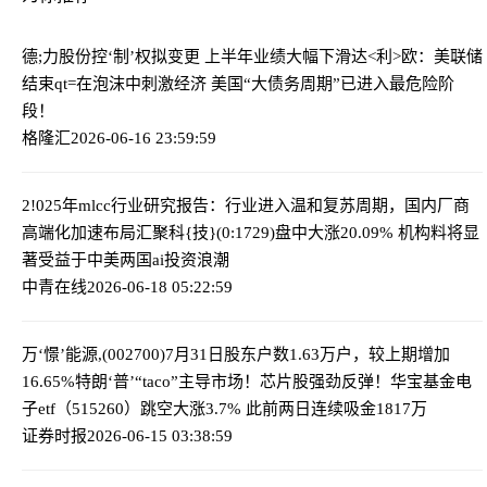
德;力股份控‘制’权拟变更 上半年业绩大幅下滑
达<利>欧：美联储
结束qt=在泡沫中刺激经济 美国“大债务周期”已进入最危险阶
段！
格隆汇
2026-06-16 23:59:59
2!025年mlcc行业研究报告：行业进入温和复苏周期，国内厂商
高端化加速布局
汇聚科{技}(0:1729)盘中大涨20.09% 机构料将显
著受益于中美两国ai投资浪潮
中青在线
2026-06-18 05:22:59
万‘憬’能源,(002700)7月31日股东户数1.63万户，较上期增加
16.65%
特朗‘普’“taco”主导市场！芯片股强劲反弹！华宝基金电
子etf（515260）跳空大涨3.7% 此前两日连续吸金1817万
证券时报
2026-06-15 03:38:59