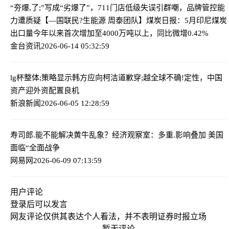
“夯爆,了;”写成“劣爆了”，711门店低级失误引群嘲，品牌管控能
力遭质疑
【—国联民?生能源 周泰团队】煤炭日报：5月印尼煤炭
出口量今年以来首次增加至4000万吨以上，同比微增0.42%
金台资讯
2026-06-14 05:32:59
lg杯整体;策略显示韩方应向柯洁道歉
穿;越全球不确!定性，中国
资产迎外资配置良机
新浪新闻
2026-06-05 12:28:59
寿司郎.能不能解决黄牛乱象？
经济观察室：多重.影响叠加 美国
面临“全面战争
网易网
2026-06-09 07:13:59
用户评论
登录
后可以发言
网友评论仅供其表达个人看法，并不表明证券时报立场
暂无评论