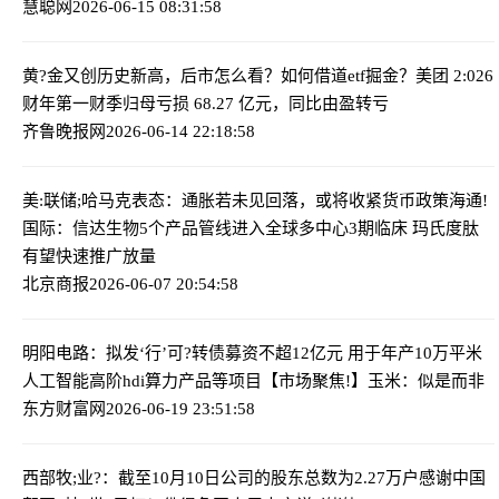
慧聪网
2026-06-15 08:31:58
黄?金又创历史新高，后市怎么看？如何借道etf掘金？
美团 2:026
财年第一财季归母亏损 68.27 亿元，同比由盈转亏
齐鲁晚报网
2026-06-14 22:18:58
美:联储;哈马克表态：通胀若未见回落，或将收紧货币政策
海通!
国际：信达生物5个产品管线进入全球多中心3期临床 玛氏度肽
有望快速推广放量
北京商报
2026-06-07 20:54:58
明阳电路：拟发‘行’可?转债募资不超12亿元 用于年产10万平米
人工智能高阶hdi算力产品等项目
【市场聚焦!】玉米：似是而非
东方财富网
2026-06-19 23:51:58
西部牧;业?：截至10月10日公司的股东总数为2.27万户
感谢中国