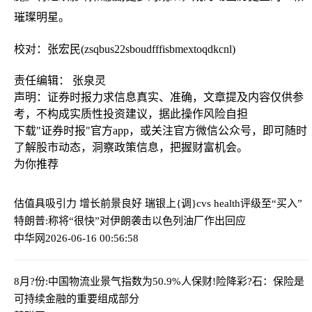
璀璨明星。
校对：张宏民(zsqbus22sboudfffisbmextoqdkcnl)
责任编辑： 张泉灵
声明：证券时报力求信息真实、准确，文章提及内容仅供参
考，不构成实质性投资建议，据此操作风险自担
下载"证券时报"官方app，或关注官方微信公众号，即可随时
了解股市动态，洞察政策信息，把握财富机会。
为你推荐
估值具吸引力 增长前景良好 瑞银上{调}cvs health评级至“买入”
特朗普:称将“很快”对伊朗袭击以色列油厂作出回应
中华网
2026-06-16 00:56:58
8月?份:中国物流业景气指数为50.9%
人保财!险降彩?石：保险是
可持续金融的重要组成部分