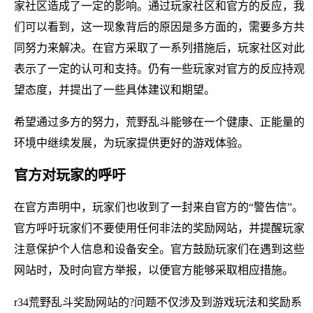
家社区造成了一定的影响。通过玩家社区和官方的反应，我
们可以看到，这一现象背后的原因是多方面的，需要多方共
同努力来解决。在官方采取了一系列措施后，玩家社区对此
表示了一定的认可和支持。仍有一些玩家对官方的反应持观
望态度，并提出了一些具体建议和期望。
希望通过多方的努力，荒野乱斗能够在一个健康、正能量的
环境中继续发展，为玩家提供更好的游戏体验。
官方对玩家的呼吁
在官方声明中，玩家们也收到了一封来自官方的“警告信”。
官方呼吁玩家们不要使用任何非法的奖励网站，并提醒玩家
注意保护个人信息和设备安全。官方鼓励玩家们在遇到这些
网站时，及时向官方举报，以便官方能够采取相应措施。
r34荒野乱斗奖励网站的?问题不仅涉及到游戏玩法和奖励系