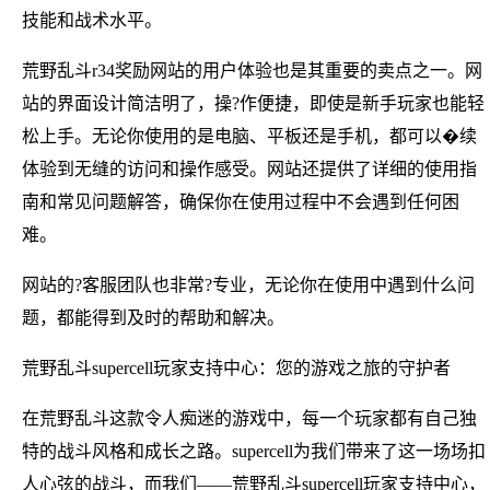
技能和战术水平。
荒野乱斗r34奖励网站的用户体验也是其重要的卖点之一。网
站的界面设计简洁明了，操?作便捷，即使是新手玩家也能轻
松上手。无论你使用的是电脑、平板还是手机，都可以�续
体验到无缝的访问和操作感受。网站还提供了详细的使用指
南和常见问题解答，确保你在使用过程中不会遇到任何困
难。
网站的?客服团队也非常?专业，无论你在使用中遇到什么问
题，都能得到及时的帮助和解决。
荒野乱斗supercell玩家支持中心：您的游戏之旅的守护者
在荒野乱斗这款令人痴迷的游戏中，每一个玩家都有自己独
特的战斗风格和成长之路。supercell为我们带来了这一场场扣
人心弦的战斗，而我们——荒野乱斗supercell玩家支持中心，