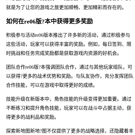
就是为了让您的游戏之旅更加顺畅、更加精彩而存在的。
如何在re06版?本中获得更多奖励
积极参与活动re06版本推出了许多新的活动，通过积极参与
这些活动，玩家可以获得丰富的奖励。例如，每日签到、限
时挑战和任务完成奖励都是获取游戏内资源的好机会。
团队合作re06版?本强调团队合作，通过与其他玩家组队，可
以获得?更多的战术优势和奖励。与队友协作，充分发挥团队
合作技能，可以在游戏中取得更好的成绩。
技能升级在新版本中，角色技能的升级变得更加重要。通过
不断练习和提升角色技能，玩家可以在战斗中占据主动，获
得更多的战利品和奖励。
探索新地图新地?图不仅提供了更多的战略选择，还隐藏着丰