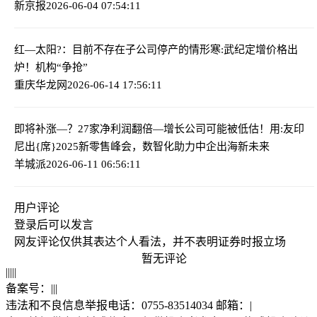
新京报
2026-06-04 07:54:11
红—太阳?：目前不存在子公司停产的情形
寒:武纪定增价格出
炉！机构“争抢”
重庆华龙网
2026-06-14 17:56:11
即将补涨—？27家净利润翻倍—增长公司可能被低估！
用:友印
尼出{席}2025新零售峰会，数智化助力中企出海新未来
羊城派
2026-06-11 06:56:11
用户评论
登录
后可以发言
网友评论仅供其表达个人看法，并不表明证券时报立场
暂无评论
|
|
|
|
|
备案号：
|
|
|
违法和不良信息举报电话：0755-83514034 邮箱：
|