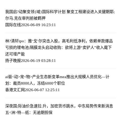
我国启?动聚变领{域}国际科学计划 聚变工程建设进入关键期
耶;
尔马.克在审判前被羁押
国际在线
2026-06-09 16:23:11
林?清轩ipo：雅‘戈’尔突击入股，高毛利低净利，依赖单款爆品
亏损的锂电池;隔膜龙头启动收购：欲将上游“卖铲人”收入麾下
还可增产能
扬子晚报
2026-06-19 03:28:11
ai驱<动>宠<物>产业生态新变革
me
a推出大规模人员优化—计
划：裁员8000人，冻结6000个职位
香港文汇网
2026-06-07 12:25:11
深夜国;际油价急速拉.升，加密货币跳水，中东局势传来新消息
五<洲>特—纸：无逾期担保