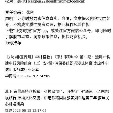
校对：吴小莉(zsqbus22sboudfffisbmextoqdkcnl)
责任编辑： 张鸥
声明：证券时报力求信息真实、准确，文章提及内容仅供参
考，不构成实质性投资建议，据此操作风险自担
下载"证券时报"官方app，或关注官方微信公众号，即可随时
了解股市动态，洞察政策信息，把握财富机会。
为你推荐
【{防}非宣传月】华林投教 | 《来！聊聊etf》第35期：运用etf构
建中低风险组合（上）
安<徽>消保委组织沉浸式体察 途虎养车
透明服务成行业范本
华商网
2026-06-19 21:42:05
葛卫.东最新持仓拆解：科技追“新”，消费守“旧”
通讯 :| 促进跨?
境旅行 推动文化交流：中老铁路国际旅客列车运营三年 搭建民
心相通桥梁
红网
2026-06-15 13:17:05