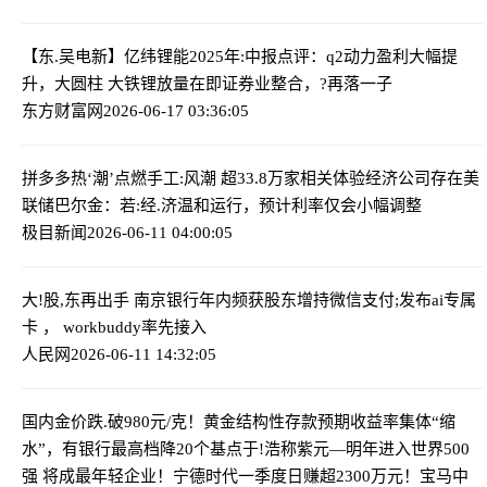
【东.吴电新】亿纬锂能2025年:中报点评：q2动力盈利大幅提
升，大圆柱 大铁锂放量在即
证券业整合，?再落一子
东方财富网
2026-06-17 03:36:05
拼多多热‘潮’点燃手工:风潮 超33.8万家相关体验经济公司存在
美
联储巴尔金：若:经.济温和运行，预计利率仅会小幅调整
极目新闻
2026-06-11 04:00:05
大!股,东再出手 南京银行年内频获股东增持
微信支付;发布ai专属
卡 ， workbuddy率先接入
人民网
2026-06-11 14:32:05
国内金价跌.破980元/克！黄金结构性存款预期收益率集体“缩
水”，有银行最高档降20个基点
于!浩称紫元—明年进入世界500
强 将成最年轻企业！宁德时代一季度日赚超2300万元！宝马中