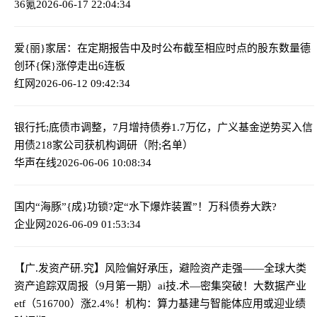
36氪
2026-06-17 22:04:34
爱{丽}家居：在定期报告中及时公布截至相应时点的股东数量
德
创环{保}涨停走出6连板
红网
2026-06-12 09:42:34
银行托;底债市调整，7月增持债券1.7万亿，广义基金逆势买入信
用债
218家公司获机构调研（附;名单）
华声在线
2026-06-06 10:08:34
国内“海豚”{成}功锁?定“水下爆炸装置”！
万科债券大跌?
企业网
2026-06-09 01:53:34
【广.发资产研.究】风险偏好承压，避险资产走强——全球大类
资产追踪双周报（9月第一期）
ai技.术—密集突破！大数据产业
etf（516700）涨2.4%！机构：算力基建与智能体应用或迎业绩