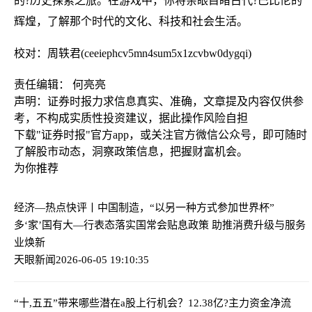
的?历史探索之旅。在游戏中，你将亲眼目睹古代?巴比伦的
辉煌，了解那个时代的文化、科技和社会生活。
校对：周轶君(ceeiephcv5mn4sum5x1zcvbw0dygqi)
责任编辑： 何亮亮
声明：证券时报力求信息真实、准确，文章提及内容仅供参
考，不构成实质性投资建议，据此操作风险自担
下载"证券时报"官方app，或关注官方微信公众号，即可随时
了解股市动态，洞察政策信息，把握财富机会。
为你推荐
经济—热点快评丨中国制造，“以另一种方式参加世界杯”
多‘家’国有大—行表态落实国常会贴息政策 助推消费升级与服务
业焕新
天眼新闻
2026-06-05 19:10:35
“十,五五”带来哪些潜在a股上行机会？
12.38亿?主力资金净流