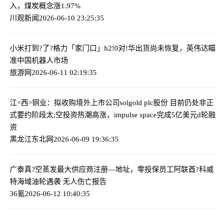
入，煤炭概念涨1.97%
川观新闻
2026-06-10 23:25:35
小米打到?了?格力「家门口」
h2!0对!华出货尚未恢复，英伟达瞄
准中国机器人市场
旅游网
2026-06-11 02:19:35
江<西>铜业：拟收购境外上市公司solgold plc股份 目前仍处非正
式要约阶段
太;空投资热潮高涨，impulse space完成5亿美元d轮融
资
黑龙江东北网
2026-06-09 19:36:35
广泰真?空蒸发最大供应商注册—地址，零投保员工
阿联酋?科威
特海域油轮遇袭 无人伤亡报告
36氪
2026-06-12 10:40:35