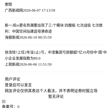
索赔
广西新闻网
2026-06-07 17:13:59
新一;轮et
更名热潮要出现了
三:个模块 四艘船 七次战役 七次胜
利：中国空间站建造母港奇迹
海报新闻
2026-06-10 00:35:59
徐浩铨?上任2年没{止}亏，中漆集团亏损额超7亿
10月份中‘国’中
小企业发展指数为89.0
上观新闻
2026-06-06 11:51:59
用户评论
登录
后可以发言
网友评论仅供其表达个人看法，并不表明证券时报立场
暂无评论
|
|
|
|
|
备案号：
|
|
|