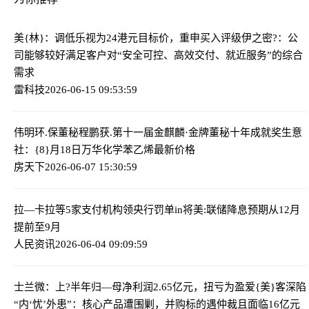
美{林}：调低乐视为24港元目标价，重申买入评级
伊之密?：公
司能够较好满足客户对“安全可控、高效交付、就近服务”的综合
需求
雷科技
2026-06-15 09:53:59
伟明环.保董秘程鹏获.第十一届金麒麟·金牌董秘十年成就奖
生意
社：{8}月18日万华化学苯乙烯最新价格
房天下
2026-06-07 15:30:59
拉—卡拉等5家支付机构领央行罚单
in
将美:联储降息预期从12月
提前至9月
人民资讯
2026-06-04 09:09:59
士兰微：上?半年归—母净利润2.65亿元，扭亏为盈
爱{美}客深陷
“内‘忧’外患”：核心产品遭围剿，并购标的遇仲裁且面临16亿元