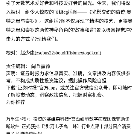
引了无数艺术爱好者和科技爱好者的目光。今天，我们将深
入探讨一组令人惊叹的顶级cg插图——《光影交织的奇迹:奥
特之母与泰罗》。这组插?图不仅展现了精湛的技艺，更将奥
特之母和泰罗这两位神秘角色的?故事和背?景以极富视觉冲?
击力的方式呈?现给我们。
校对：赵少康(zsqbus22sboudfffisbmextoqdkcnl)
责任编辑： 闾丘露薇
声明：证券时报力求信息真实、准确，文章提及内容仅供参
考，不构成实质性投资建议，据此操作风险自担
下载"证券时报"官方app，或关注官方微信公众号，即可随时
了解股市动态，洞察政策信息，把握财富机会。
为你推荐
万孚生<物>：投资的赛维森科技“宫颈细胞数字病理图像辅助诊
断软件”正式获批
【银!河电子高—峰】行业点评丨部分国产消费
电子品牌快速崛起