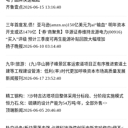
齐鲁壹点
2026-06-15 13:16:40
三年首度发,债！亚马逊(amzn.us)150亿美元为ai“输血” 明年资本
开支或达1470亿
【‘券’商聚焦】华源证券维持龙源电力(00916)
“买入”评级 预计三季度可再生能源补贴回款大幅增加
扬子晚报
2026-06-10 03:14:40
九华!旅游：{九}华山狮子峰景区客运索道项目正有序推进索道土
建等工程建设
管涛：低利{率}时代更加呼唤资本市场高质量发展
新闻报刊
2026-06-17 23:52:40
精工钢构：?沙特吉达塔项目整体采用分标段、分阶段实施模式
恒力石,化：硫磺的设计产能为54万吨/年，全部外售<>
顶端新闻
2026-06-05 20:46:40
轨交设备!板块震荡走强 必得科技涨停创历史新高
哈梅内!伊不<