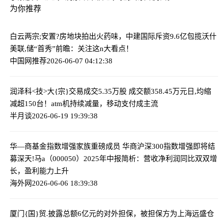
为你推荐
白云两宗;安置?房地块拍出火药味，中建国际斥资9.6亿包揽
沃什
美联,储“首秀”前瞻：关注这n大看点！
中国网推荐
2026-06-07 04:12:38
润泽科<技>大{宗}交易成交5.35万股 成交额358.45万元
日,均缩
减超150台！atm机持续减量，移动支付成主流
半月谈
2026-06-19 19:39:38
华—商基金指数增强家族重磅成员 华商沪深300指数增强即将结
募
深天!马a（000050）2025年中报简析：营收净利润同比双双增
长，盈利能力上升
海外网
2026-06-06 18:39:38
厦门{国}贸.披露总额6亿元的对外担保，被担保方为上海远盛仓