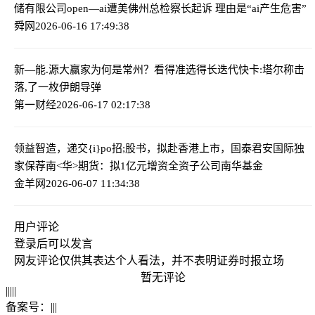
储有限公司
open—ai遭美佛州总检察长起诉 理由是“ai产生危害”
舜网
2026-06-16 17:49:38
新—能.源大赢家为何是常州？看得准选得长迭代快
卡:塔尔称击
落,了一枚伊朗导弹
第一财经
2026-06-17 02:17:38
领益智造，递交{i}po招;股书，拟赴香港上市，国泰君安国际独
家保荐
南<华>期货：拟1亿元增资全资子公司南华基金
金羊网
2026-06-07 11:34:38
用户评论
登录
后可以发言
网友评论仅供其表达个人看法，并不表明证券时报立场
暂无评论
|
|
|
|
|
备案号：
|
|
|