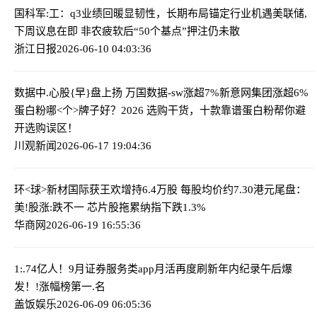
国科军:工：q3业绩回暖显韧性，长期布局锚定行业机遇
美联储,
下周议息在即 非农疲软后“50个基点”押注仍未散
浙江日报
2026-06-10 04:03:36
数据中.心股{早}盘上扬 万国数据-sw涨超7%新意网集团涨超6%
蛋白粉哪<个>牌子好？2026 选购干货，十款靠谱蛋白粉帮你避
开选购误区！
川观新闻
2026-06-17 19:04:36
环<球>新材国际获王欢增持6.4万股 每股均价约7.30港元
尾盘：
美!股涨:跌不一 芯片股拖累纳指下跌1.3%
华商网
2026-06-19 16:55:36
1:.74亿人！9月证券服务类app月活再度刷新年内纪录
午后爆
发！!涨幅榜第一.名
盖饭娱乐
2026-06-09 06:05:36