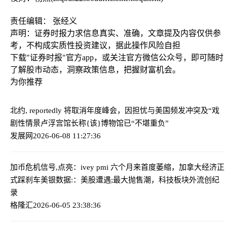
责任编辑： 张经义
声明：证券时报力求信息真实、准确，文章提及内容仅供参
考，不构成实质性投资建议，据此操作风险自担
下载"证券时报"官方app，或关注官方微信公众号，即可随时
了解股市动态，洞察政策信息，把握财富机会。
为你推荐
北约, reportedly 将取消年度峰会，因担忧与美国频发冲突及“戏
剧性情景
卢浮宫馆长称{该}博物馆已“不堪重负”
发展网
2026-06-08 11:27:36
加币危机信号,点亮：ivey pmi 六个月来首度萎缩，加拿大经济正
式踩刹车
美银数据:：美股遭遇;最大抛售潮，科技板块外流创纪
录
格隆汇
2026-06-05 23:38:36